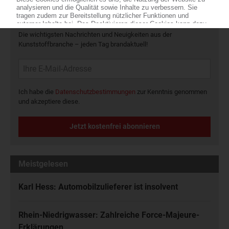
Die wichtigsten Nachrichten und Neuigkeiten aus der
Kunststoffbranche – jeden Tag brandaktuell!
Ich habe die
Datenschutzbestimmungen
zur Kenntnis genommen
und akzeptiere diese.
Jetzt kostenfrei abonnieren
Meistgelesen
Karl Hess: Automobilzulieferer ist insolvent
Rhein-Niedrigwasser: Zahlreiche Force-Majeure-
Erklärungen