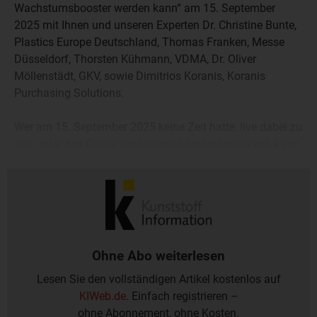
Wachstumsbooster werden kann“ am 15. September
2025 mit Ihnen und unseren Experten Dr. Christine Bunte,
Plastics Europe Deutschland, Thomas Franken, Messe
Düsseldorf, Thorsten Kühmann, VDMA, Dr. Oliver
Möllenstädt, GKV, sowie Dimitrios Koranis, Koranis
Purchasing Solutions.
Wer am 15. September 2025 keine Zeit hatte, live dabei zu
sein, oder das Ganze noch einmal nacharbeiten will, kann
sich das Webinar jetzt als Videomitschnitt in Bild und Ton
anschauen und -hören:
Ohne Abo weiterlesen
Lesen Sie den vollständigen Artikel kostenlos auf
KIWeb.de
. Einfach registrieren –
ohne Abonnement, ohne Kosten.