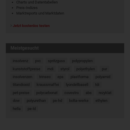
Charts und Datentabellen
Preis-Indizes
Marktreports und Marktdaten
Jetzt kostenlos testen
Meistgesucht
insolvenz
pvc
spritzguss
polypropylen
kunststoffpreise
mdi
styrol
polyethylen
pur
insolvenzen
trinseo
eps
plastforma
polyamid
titandioxid
kraussmaffei
lyondellbasell
tdi
pet-preise
polycarbonat
covestro
abs
rezyklat
dow
polyurethan
pe-hd
bolta-werke
ethylen
hella
pe-ld