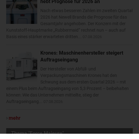
hebt Prognose für 2026 an
Nach etwas besseren Zahlen im zweiten Quartal
2026 hat Newell Brands die Prognose für das
Gesamtjahr angehoben. Der Konzern mit der
Kunststoff-Hauptmarke „Rubbermaid“ rechnet nun – auch auf
Basis eines stärker erwarteten dritten...
07.08.2026
Krones: Maschinenhersteller steigert
Auftragseingang
Der Hersteller von Abfüll- und
Verpackungsmaschinen Krones hat den
Schwung aus dem ersten Quartal 2026 – mit
einem Plus beim Auftragseingang von 5,3 Prozent – beibehalten
können: Wie das Unternehmen mitteilte, stieg der
Auftragseingang...
07.08.2026
mehr
Thema "Force Majeure"