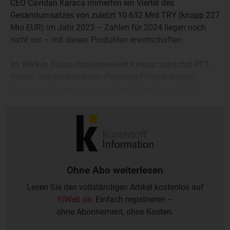
CEO Cavidan Karaca immerhin ein Viertel des
Gesamtumsatzes von zuletzt 10.632 Mrd TRY (knapp 227
Mio EUR) im Jahr 2023 – Zahlen für 2024 liegen noch
nicht vor – mit diesen Produkten erwirtschaften.
Im Werk in Dücze depolimerisiert Kimpur zunächst PET-
Flakes. Die resultierenden Polyester-Polyole werden
Systemen für Hartschaum-Anwendungen auf fossiler
Basis beigemischt – unter anderem für Sandwich-
Dämmplatten.
Ohne Abo weiterlesen
Lesen Sie den vollständigen Artikel kostenlos auf
KIWeb.de
. Einfach registrieren –
ohne Abonnement, ohne Kosten.