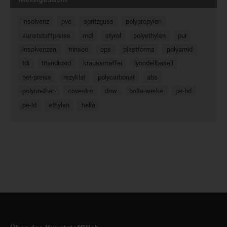
insolvenz
pvc
spritzguss
polypropylen
kunststoffpreise
mdi
styrol
polyethylen
pur
insolvenzen
trinseo
eps
plastforma
polyamid
tdi
titandioxid
kraussmaffei
lyondellbasell
pet-preise
rezyklat
polycarbonat
abs
polyurethan
covestro
dow
bolta-werke
pe-hd
pe-ld
ethylen
hella