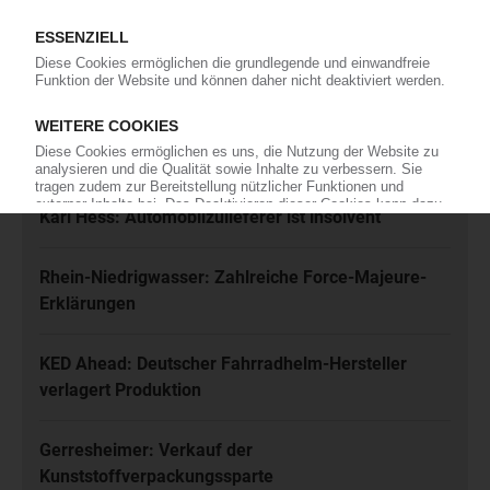
Ich habe die
Datenschutzbestimmungen
zur Kenntnis genommen
und akzeptiere diese.
Jetzt kostenfrei abonnieren
Meistgelesen
Karl Hess: Automobilzulieferer ist insolvent
Rhein-Niedrigwasser: Zahlreiche Force-Majeure-
Erklärungen
KED Ahead: Deutscher Fahrradhelm-Hersteller
verlagert Produktion
Gerresheimer: Verkauf der
Kunststoffverpackungssparte