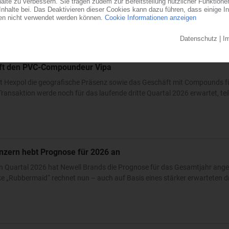
ndesstaat Ohio errichtet der familiengeführte Automobilzulieferer ein...
0
auft den PVC-Compoundeur Vipa
t Hexpol die geografische Präsenz sowie das Geschäft mit Compounds fü
ransaktion werde noch für das laufende dritte Quartal 2026 erwartet, teilt
nzern hebt Prognose für 2026 an
n Quartal 2026 hat Newell Brands die Prognose für das Gesamtjahr ang
 „Rubbermaid“ rechnet nun – auch auf Basis eines stärker erwarteten dri