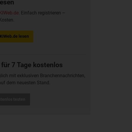
lesen
KIWeb.de
. Einfach registrieren –
Kosten.
f KIWeb.de lesen
 für 7 Tage kostenlos
glich mit exklusiven Branchennachrichten,
auf dem neuesten Stand.
stenlos testen