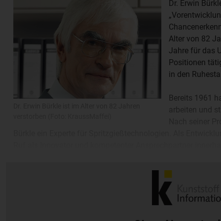
Dr. Erwin Bürkl
„Vorentwicklu
Chancenerkenn
Alter von 82 J
Jahre für das 
Positionen täti
in den Ruhesta
Bereits 1961 h
Dr. Erwin Bürkle ist im Alter von 82 Jahren
arbeiten und s
verstorben (Foto: KraussMaffei)
Nach seiner P
Bürkle ein Experte für Spritzgießtechnologien. Als Entwickl
Ruf als Innovator und kompetenter Ansprechpartner innerhalb