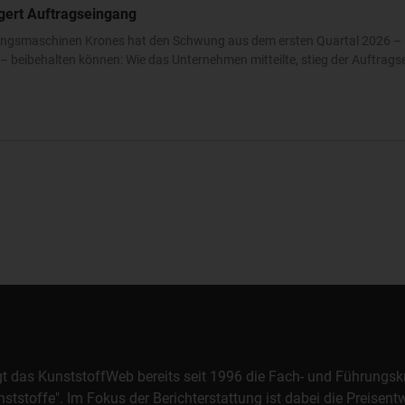
igert Auftragseingang
ckungsmaschinen Krones hat den Schwung aus dem ersten Quartal 2026 – 
 beibehalten können: Wie das Unternehmen mitteilte, stieg der Auftrags
orgt das KunststoffWeb bereits seit 1996 die Fach- und Führungsk
stoffe". Im Fokus der Berichterstattung ist dabei die Preisentw