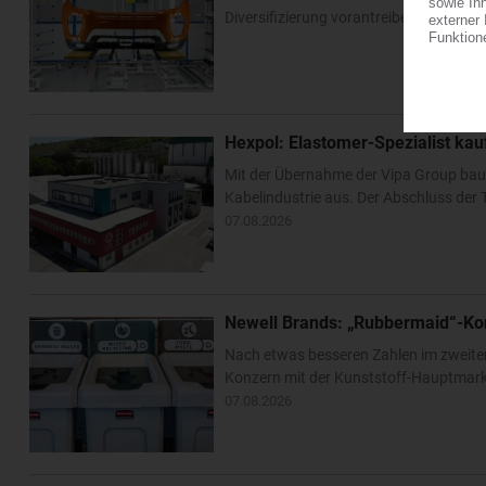
Diversifizierung vorantreiben. Im US-Bu
Hexpol: Elastomer-Spezialist k
Mit der Übernahme der Vipa Group bau
Kabelindustrie aus. Der Abschluss der T
07.08.2026
Newell Brands: „Rubbermaid“-Ko
Nach etwas besseren Zahlen im zweite
Konzern mit der Kunststoff-Hauptmarke
07.08.2026