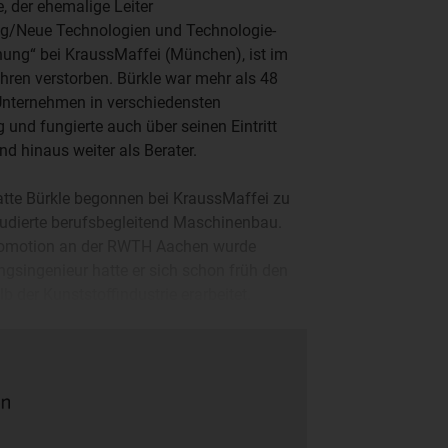
e, der ehemalige Leiter
ng/Neue Technologien und Technologie-
ung“ bei KraussMaffei (München), ist im
ahren verstorben. Bürkle war mehr als 48
Unternehmen in verschiedensten
g und fungierte auch über seinen Eintritt
nd hinaus weiter als Berater.
atte Bürkle begonnen bei KraussMaffei zu
tudierte berufsbegleitend Maschinenbau.
romotion an der RWTH Aachen wurde
ungsingenieur hatte er sich schon früh den
 der Kunststoffindustrie erarbeitet.