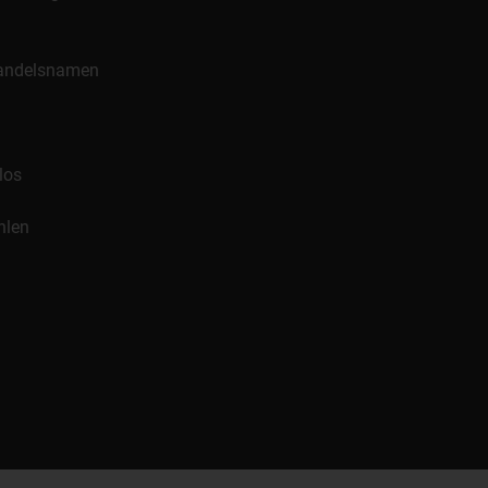
 Handelsnamen
los
hlen