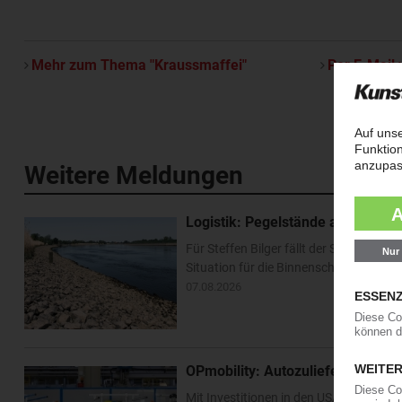
Mehr zum Thema "Kraussmaffei"
Per E-Mail 
Weitere Meldungen
Logistik: Pegelstände am Rhein e
Für Steffen Bilger fällt der Sommerurl
Situation für die Binnenschifffahrt ha
07.08.2026
OPmobility: Autozulieferer verst
Mit Investitionen in den USA und Asien 