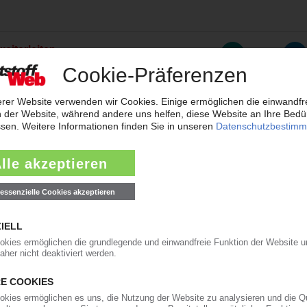
weiterleiten
rreichen neues Rekordtief
aub derzeit so flach wie das Niedrigwasser im Rhein. Angesichts der dram
t der frisch gekürte Bundesverkehrsminister zur Konferenz nach Bonn gelad
ärkt Präsenz in den USA und Asien
will der Automobilzulieferer OPmobility – die frühere Plastic Omnium – se