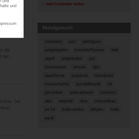
Jetzt kostenlos testen
7.08.2026
Meistgesucht
insolvenz
pvc
spritzguss
r die
polypropylen
kunststoffpreise
mdi
 der...
styrol
polyethylen
pur
insolvenzen
trinseo
eps
plastforma
polyamid
titandioxid
kraussmaffei
lyondellbasell
tdi
pet-preise
polycarbonat
covestro
abs
rezyklat
dow
polyurethan
ehoben. Der
tten...
pe-hd
bolta-werke
ethylen
hella
pe-ld