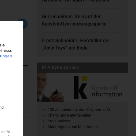
Gerresheimer: Verkauf der
Kunststoffverpackungssparte
Franz Schneider: Hersteller der
„Rolly Toys“ am Ende
KI Polymerpreise
atischen
en. Dort...
100 Zeitreihen für den Polymermarkt
Charts und Datentabellen
Preis-Indizes
Marktreports und Marktdaten
ine regionale