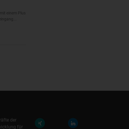
mit einem Plus
eingang...
räfte der
icklung für