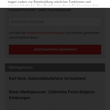
Die wichtigsten Nachrichten und Neuigkeiten aus der
Kunststoffbranche – jeden Tag brandaktuell!
Ich habe die
Datenschutzbestimmungen
zur Kenntnis genommen
und akzeptiere diese.
Jetzt kostenfrei abonnieren
Meistgelesen
Karl Hess: Automobilzulieferer ist insolvent
Rhein-Niedrigwasser: Zahlreiche Force-Majeure-
Erklärungen