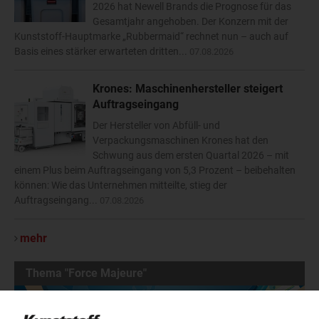
2026 hat Newell Brands die Prognose für das
Gesamtjahr angehoben. Der Konzern mit der
Kunststoff-Hauptmarke „Rubbermaid“ rechnet nun – auch auf
Basis eines stärker erwarteten dritten...
07.08.2026
Krones: Maschinenhersteller steigert
Auftragseingang
Der Hersteller von Abfüll- und
Verpackungsmaschinen Krones hat den
Schwung aus dem ersten Quartal 2026 – mit
einem Plus beim Auftragseingang von 5,3 Prozent – beibehalten
können: Wie das Unternehmen mitteilte, stieg der
Auftragseingang...
07.08.2026
mehr
Thema "Force Majeure"