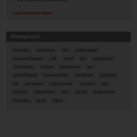
Jetzt kostenlos testen
Meistgesucht
insolvenz
spritzguss
pvc
polypropylen
kunststoffpreise
mdi
styrol
pur
polyethylen
insolvenzen
trinseo
plastforma
eps
lyondellbasell
kraussmaffei
titandioxid
polyamid
tdi
pet-preise
polycarbonat
covestro
abs
rezyklat
polyurethan
dow
pe-hd
bolta-werke
westlake
pe-ld
ineos