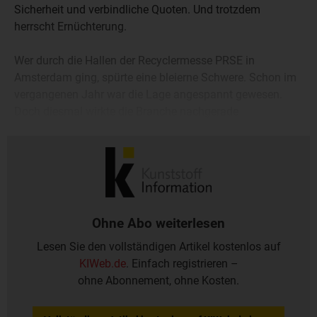
Sicherheit und verbindliche Quoten. Und trotzdem
herrscht Ernüchterung.
Wer durch die Hallen der Recyclermesse PRSE in
Amsterdam ging, spürte eine bleierne Schwere. Schon im
vergangenen Jahr war die Lage angespannt gewesen.
Doch diesmal wirkte die Branche nachgerade
niedergeschlagen. Seit 2020 kämpfen viele Recycler ums
Überleben.
Ohne Abo weiterlesen
Lesen Sie den vollständigen Artikel kostenlos auf
KIWeb.de
. Einfach registrieren –
ohne Abonnement, ohne Kosten.