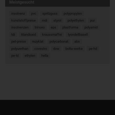
Meistgesucht
insolvenz
pvc
spritzguss
polypropylen
kunststoffpreise
mdi
styrol
polyethylen
pur
insolvenzen
trinseo
eps
plastforma
polyamid
tdi
titandioxid
kraussmaffei
lyondellbasell
pet-preise
rezyklat
polycarbonat
abs
polyurethan
covestro
dow
bolta-werke
pe-hd
pe-ld
ethylen
hella