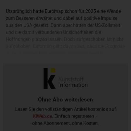
Ursprünglich hatte Euromap schon für 2025 eine Wende
zum Besseren erwartet und dabei auf positive Impulse
aus den USA gesetzt. Dann aber hatten der US-Zollstreit
und die damit verbundenen Unsicherheiten die
Hoffnungen platzen lassen. Doch aufgeschoben ist nicht
aufgehoben: Euromap geht davon aus, dass die Prognose
in der Grundtendenz weiterhin Gültigkeit besitzt:
„Phasenverschoben“ werde die Nachfrage aus den USA
anziehen, glaubt der Verband nun.
Ohne Abo weiterlesen
Lesen Sie den vollständigen Artikel kostenlos auf
KIWeb.de
. Einfach registrieren –
ohne Abonnement, ohne Kosten.