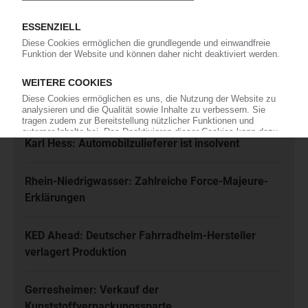
Ich habe die
Datenschutzbestimmungen
zur Kenntnis genommen
und akzeptiere diese.
Jetzt kostenfrei abonnieren
Meistgelesen
Karl Hess: Automobilzulieferer ist insolvent
Rhein-Niedrigwasser: Zahlreiche Force-Majeure-
Erklärungen
KED Ahead: Deutscher Fahrradhelm-Hersteller
verlagert Produktion
Gerresheimer: Verkauf der
Kunststoffverpackungssparte