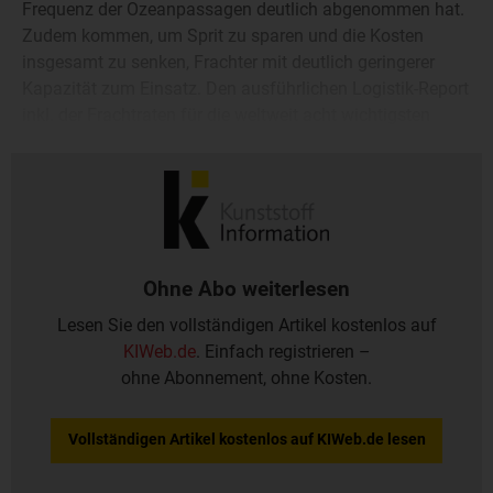
Frequenz der Ozeanpassagen deutlich abgenommen hat.
Zudem kommen, um Sprit zu sparen und die Kosten
insgesamt zu senken, Frachter mit deutlich geringerer
Kapazität zum Einsatz. Den ausführlichen Logistik-Report
inkl. der Frachtraten für die weltweit acht wichtigsten
Passagen veröffentlicht Kunststoff Information (KI, Bad
Homburg) einmal wöchentlich in einem Onlinereport.
Ohne Abo weiterlesen
Lesen Sie den vollständigen Artikel kostenlos auf
KIWeb.de
. Einfach registrieren –
ohne Abonnement, ohne Kosten.
Vollständigen Artikel kostenlos auf KIWeb.de lesen