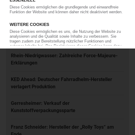
Jetzt kostenfrei abonnieren
Meistgelesen
Karl Hess: Automobilzulieferer ist insolvent
Rhein-Niedrigwasser: Zahlreiche Force-Majeure-
Erklärungen
KED Ahead: Deutscher Fahrradhelm-Hersteller
verlagert Produktion
Gerresheimer: Verkauf der
Kunststoffverpackungssparte
Franz Schneider: Hersteller der „Rolly Toys“ am
Ende