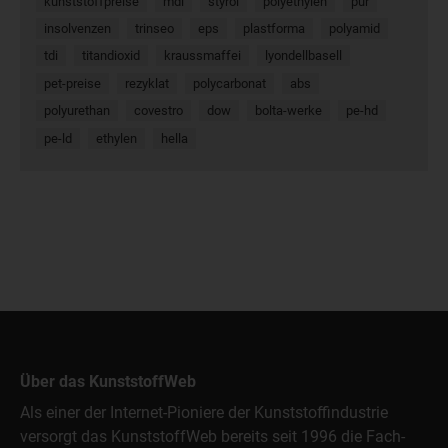
kunststoffpreise
mdi
styrol
polyethylen
pur
insolvenzen
trinseo
eps
plastforma
polyamid
tdi
titandioxid
kraussmaffei
lyondellbasell
pet-preise
rezyklat
polycarbonat
abs
polyurethan
covestro
dow
bolta-werke
pe-hd
pe-ld
ethylen
hella
Über das KunststoffWeb
Als einer der Internet-Pioniere der Kunststoffindustrie
versorgt das KunststoffWeb bereits seit 1996 die Fach-