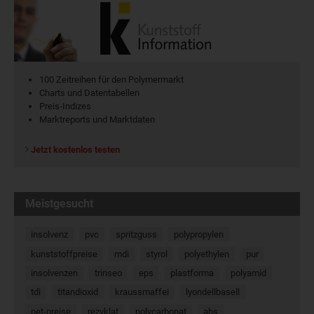
100 Zeitreihen für den Polymermarkt
Charts und Datentabellen
Preis-Indizes
Marktreports und Marktdaten
Jetzt kostenlos testen
Meistgesucht
insolvenz
pvc
spritzguss
polypropylen
kunststoffpreise
mdi
styrol
polyethylen
pur
insolvenzen
trinseo
eps
plastforma
polyamid
tdi
titandioxid
kraussmaffei
lyondellbasell
pet-preise
rezyklat
polycarbonat
abs