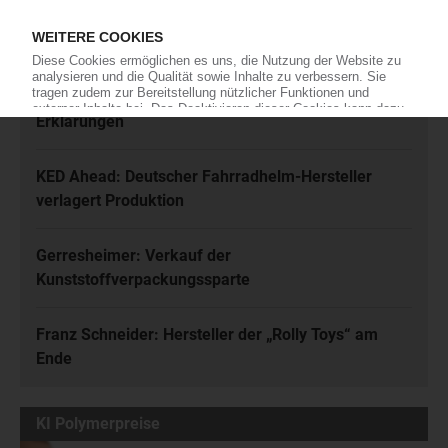
Karl Hess: Automobilzulieferer ist insolvent
Rhein-Niedrigwasser: Zahlreiche Force-Majeure-
Erklärungen
KED Ahead: Deutscher Fahrradhelm-Hersteller
verlagert Produktion
Gerresheimer: Verkauf der
Kunststoffverpackungssparte
Franz Schneider: Hersteller der „Rolly Toys“ am
Ende
KI Polymerpreise