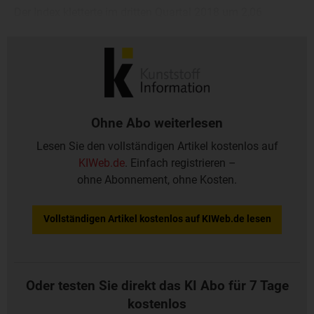
Der Index kletterte im dritten Quartal 2018 um 2,06
Prozent und im vierten Quartal um 1,94 Prozent höher auf
nun 130,25 Punkte.
Ohne Abo weiterlesen
Lesen Sie den vollständigen Artikel kostenlos auf
KIWeb.de
. Einfach registrieren –
ohne Abonnement, ohne Kosten.
Vollständigen Artikel kostenlos auf KIWeb.de lesen
Oder testen Sie direkt das KI Abo für 7 Tage
kostenlos