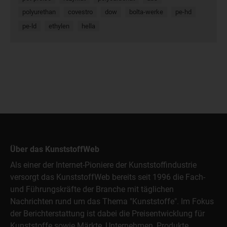
polyurethan
covestro
dow
bolta-werke
pe-hd
pe-ld
ethylen
hella
Über das KunststoffWeb
Als einer der Internet-Pioniere der Kunststoffindustrie
versorgt das KunststoffWeb bereits seit 1996 die Fach-
und Führungskräfte der Branche mit täglichen
Nachrichten rund um das Thema "Kunststoffe". Im Fokus
der Berichterstattung ist dabei die Preisentwicklung für
Kunststoffe sowie Märkte, Unternehmen, Produkte,