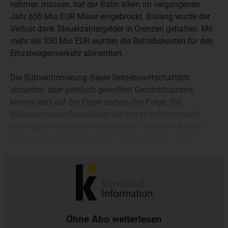
nehmen müssen, hat der Bahn allein im vergangenen
Jahr 655 Mio EUR Miese eingebrockt. Bislang wurde der
Verlust dank Steuerzahlergelder in Grenzen gehalten. Mit
mehr als 350 Mio EUR wurden die Betriebskosten für den
Einzelwagenverkehr alimentiert.
Die Subventionierung dieser betriebswirtschaftlich
absurden, aber politisch gewollten Geschäftspraxis
könnte jetzt auf der Kippe stehen. Die Folge: Die
Güterwaggonumkoppeleien würden so astronomisch
teuer, dass niemand sie mehr bucht – sondern für den
Transport seiner Waren ganz auf den Brummi setzt.
Schon jetzt zeichnet sich dieser Trend ab: weg von der
Schiene, hin auf die Straße.
Ohne Abo weiterlesen