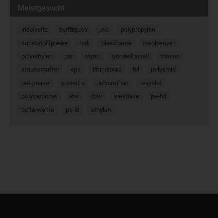
Meistgesucht
insolvenz
spritzguss
pvc
polypropylen
kunststoffpreise
mdi
plastforma
insolvenzen
polyethylen
pur
styrol
lyondellbasell
trinseo
kraussmaffei
eps
titandioxid
tdi
polyamid
pet-preise
covestro
polyurethan
rezyklat
polycarbonat
abs
dow
westlake
pe-hd
bolta-werke
pe-ld
ethylen