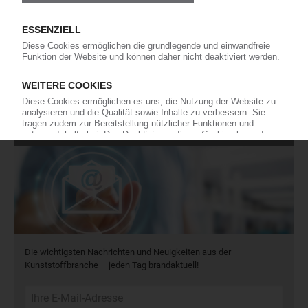
Force Majeure in der Kunststoffindustrie
Fragen und Antworten: Was Kunst­stoff­verarbeiter wissen müssen,
wenn der Lieferant nicht mehr liefert – Informationen zum
Themenkomplex Force Majeure, Corona und Kunststoff-
Preisentwicklung sowie Tipps für die Praxis.
Jetzt lesen
Newsletter
Die wichtigsten Nachrichten und Neuigkeiten aus der
Kunststoffbranche – jeden Tag brandaktuell!