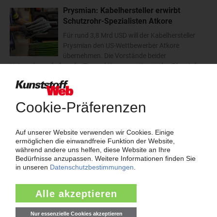
Prysmian: Kabelhersteller erwirbt
Schutzrohr-Spezialisten Atkore
Für rund 3,8 Mrd USD will der Kabelhersteller
Prysmian den US-Wettbewerber Atkore
übernehmen. Die Vorstände beider
Unternehmen haben der Transaktion zugestimmt, das Plazet der
Atkore-Aktionäre steht noch aus. Der Abschluss des Deals...
10.08.2026
mehr
Thema "Force Majeure"