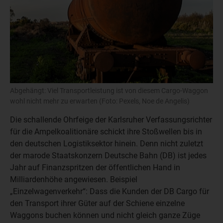
Abgehängt: Viel Transportleistung ist von diesem Cargo-Waggon
wohl nicht mehr zu erwarten (Foto: Pexels, Noe de Angelis)
Die schallende Ohrfeige der Karlsruher Verfassungsrichter
für die Ampelkoalitionäre schickt ihre Stoßwellen bis in
den deutschen Logistiksektor hinein. Denn nicht zuletzt
der marode Staatskonzern Deutsche Bahn (DB) ist jedes
Jahr auf Finanzspritzen der öffentlichen Hand in
Milliardenhöhe angewiesen. Beispiel
„Einzelwagenverkehr“: Dass die Kunden der DB Cargo für
den Transport ihrer Güter auf der Schiene einzelne
Waggons buchen können und nicht gleich ganze Züge