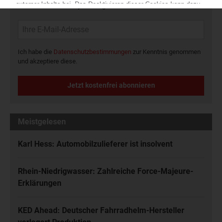
Kunststoffbranche – jeden Tag brandaktuell!
Ich habe die
Datenschutzbestimmungen
zur Kenntnis genommen
und akzeptiere diese.
Jetzt kostenfrei abonnieren
Meistgelesen
Karl Hess: Automobilzulieferer ist insolvent
Rhein-Niedrigwasser: Zahlreiche Force-Majeure-
Erklärungen
KED Ahead: Deutscher Fahrradhelm-Hersteller