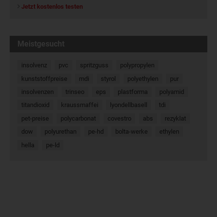
Jetzt kostenlos testen
Meistgesucht
insolvenz
pvc
spritzguss
polypropylen
kunststoffpreise
mdi
styrol
polyethylen
pur
insolvenzen
trinseo
eps
plastforma
polyamid
titandioxid
kraussmaffei
lyondellbasell
tdi
pet-preise
polycarbonat
covestro
abs
rezyklat
dow
polyurethan
pe-hd
bolta-werke
ethylen
hella
pe-ld