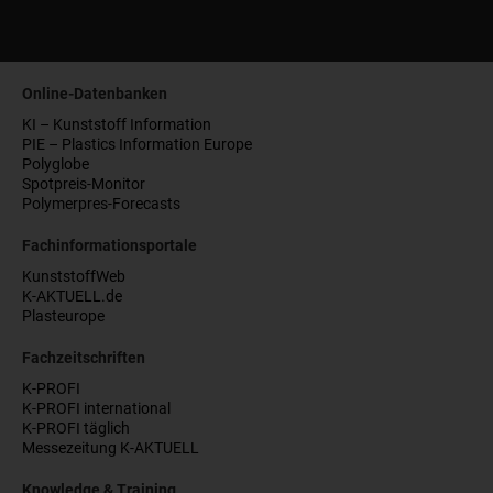
Online-Datenbanken
KI – Kunststoff Information
PIE – Plastics Information Europe
Polyglobe
Spotpreis-Monitor
Polymerpres-Forecasts
Fachinformationsportale
KunststoffWeb
K-AKTUELL.de
Plasteurope
Fachzeitschriften
K-PROFI
K-PROFI international
K-PROFI täglich
Messezeitung K-AKTUELL
Knowledge & Training