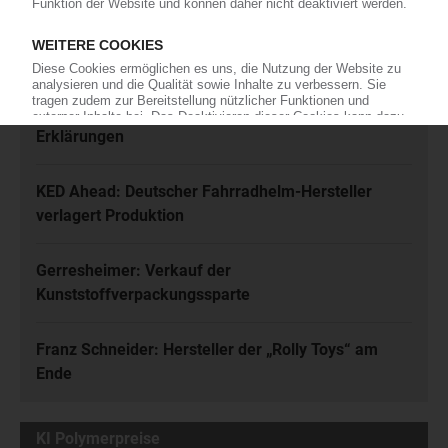
Meistgelesen
Karl Hess: Automobilzulieferer ist insolvent
Rhein-Niedrigwasser: Zahlreiche Force-Majeure-
Erklärungen
KED Ahead: Deutscher Fahrradhelm-Hersteller
verlagert Produktion
Gerresheimer: Verkauf der
Kunststoffverpackungssparte
Franz Schneider: Hersteller der „Rolly Toys“ am
Ende
KI Polymerpreise