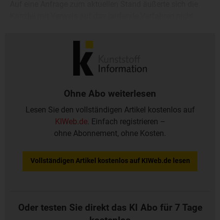
Auf eine Anfrage zum aktuellen Stand äußerte sich die
Kanzlei mit Verweis auf das laufende Verfahren nicht.
Nach Medienberichten sollen in Schkopau rund 130
Mitarbeiter von der Insolvenz betroffen sein.
Ohne Abo weiterlesen
Lesen Sie den vollständigen Artikel kostenlos auf
KIWeb.de
. Einfach registrieren –
ohne Abonnement, ohne Kosten.
Vollständigen Artikel kostenlos auf KIWeb.de lesen
Oder testen Sie direkt das KI Abo für 7 Tage