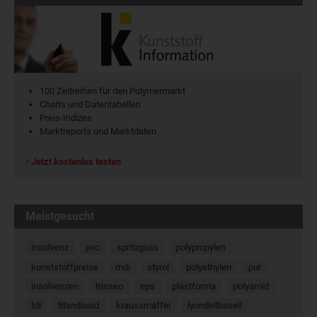
100 Zeitreihen für den Polymermarkt
Charts und Datentabellen
Preis-Indizes
Marktreports und Marktdaten
Jetzt kostenlos testen
Meistgesucht
insolvenz
pvc
spritzguss
polypropylen
kunststoffpreise
mdi
styrol
polyethylen
pur
insolvenzen
trinseo
eps
plastforma
polyamid
tdi
titandioxid
kraussmaffei
lyondellbasell