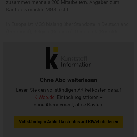
zusammen mehr als 200 Mitarbeitern. Angaben zum
Kaufpreis machte MGS nicht.
In Europa ist MGS bislang über Standorte in Deutschland
(Dortmund), Belgien (Beringen), Dänemark (Roskilde,
Hørsholm, Lynge), Irland (Leixlip) sowie Schweden
(Anderstorp) vertreten.
Ohne Abo weiterlesen
Lesen Sie den vollständigen Artikel kostenlos auf
KIWeb.de
. Einfach registrieren –
ohne Abonnement, ohne Kosten.
Vollständigen Artikel kostenlos auf KIWeb.de lesen