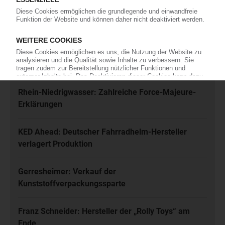
Jetzt kostenfrei abonnieren
Meistgelesen
Karl Hess: Automobilzulieferer ist insolvent
Rhein-Niedrigwasser: Zahlreiche Force-Majeure-
Erklärungen
KED Ahead: Deutscher Fahrradhelm-Hersteller
verlagert Produktion
Gerresheimer: Verkauf der
Kunststoffverpackungssparte
Franz Schneider: Hersteller der „Rolly Toys“ am
Ende