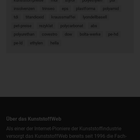
kunststoffpreise
mdi
styrol
polyethylen
pur
insolvenzen
trinseo
eps
plastforma
polyamid
tdi
titandioxid
kraussmaffei
lyondellbasell
pet-preise
rezyklat
polycarbonat
abs
polyurethan
covestro
dow
bolta-werke
pe-hd
pe-ld
ethylen
hella
Über das KunststoffWeb
Als einer der Internet-Pioniere der Kunststoffindustrie
versorgt das KunststoffWeb bereits seit 1996 die Fach-