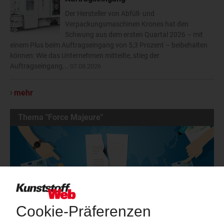
Der Hersteller von Abfüll- und
Verpackungsmaschinen Krones hat den
Schwung aus dem ersten Quartal 2026 – mit
einem Plus beim Auftragseingang von 5,3 Prozent – beibehalten
können: Wie das Unternehmen mitteilte, stieg der
Auftragseingang...
07.08.2026
mehr
Thema "Force Majeure"
Force Majeure in der Kunststoffindustrie
Fragen und Antworten: Was Kunst­stoff­verarbeiter wissen müssen,