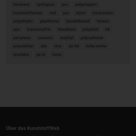
insolvenz
spritzguss
pvc
polypropylen
kunststoffpreise
mdi
pur
styrol
insolvenzen
polyethylen
plastforma
lyondellbasell
trinseo
eps
kraussmaffei
titandioxid
polyamid
tdi
pet-preise
covestro
rezyklat
polycarbonat
polyurethan
abs
dow
pe-hd
bolta-werke
westlake
pe-ld
ineos
Über das KunststoffWeb