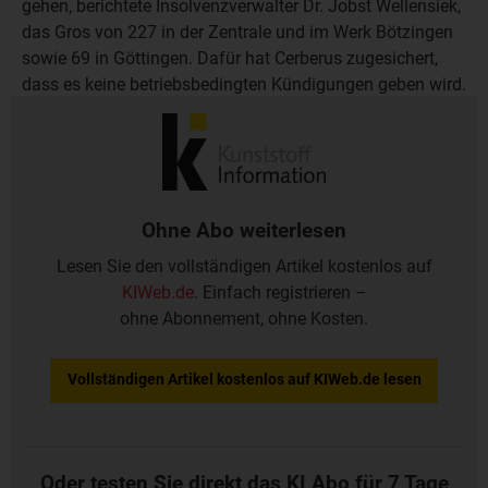
gehen, berichtete Insolvenzverwalter Dr. Jobst Wellensiek,
das Gros von 227 in der Zentrale und im Werk Bötzingen
sowie 69 in Göttingen. Dafür hat Cerberus zugesichert,
dass es keine betriebsbedingten Kündigungen geben wird.
Peguform erwartet 2004 rund 1,4 Mrd EUR Umsatz und
ein positives Ergebnis.
Ohne Abo weiterlesen
Lesen Sie den vollständigen Artikel kostenlos auf
KIWeb.de
. Einfach registrieren –
ohne Abonnement, ohne Kosten.
Vollständigen Artikel kostenlos auf KIWeb.de lesen
Oder testen Sie direkt das KI Abo für 7 Tage