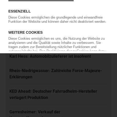
Ich habe die
Datenschutzbestimmungen
zur Kenntnis genommen
und akzeptiere diese.
Jetzt kostenfrei abonnieren
Meistgelesen
Karl Hess: Automobilzulieferer ist insolvent
Rhein-Niedrigwasser: Zahlreiche Force-Majeure-
Erklärungen
KED Ahead: Deutscher Fahrradhelm-Hersteller
verlagert Produktion
Gerresheimer: Verkauf der