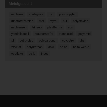
Meistgesucht
insolvenz
spritzguss
pvc
polypropylen
kunststoffpreise
mdi
styrol
pur
polyethylen
insolvenzen
trinseo
plastforma
eps
lyondellbasell
kraussmaffei
titandioxid
polyamid
tdi
pet-preise
polycarbonat
covestro
abs
rezyklat
polyurethan
dow
pe-hd
bolta-werke
westlake
pe-ld
ineos