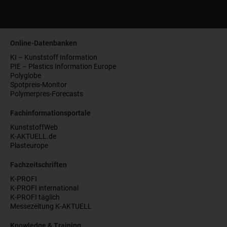
Online-Datenbanken
KI – Kunststoff Information
PIE – Plastics Information Europe
Polyglobe
Spotpreis-Monitor
Polymerpres-Forecasts
Fachinformationsportale
KunststoffWeb
K-AKTUELL.de
Plasteurope
Fachzeitschriften
K-PROFI
K-PROFI international
K-PROFI täglich
Messezeitung K-AKTUELL
Knowledge & Training