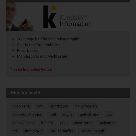
100 Zeitreihen für den Polymermarkt
Charts und Datentabellen
Preis-Indizes
Marktreports und Marktdaten
Jetzt kostenlos testen
Meistgesucht
insolvenz
pvc
spritzguss
polypropylen
kunststoffpreise
mdi
styrol
polyethylen
pur
insolvenzen
trinseo
eps
plastforma
polyamid
tdi
titandioxid
kraussmaffei
lyondellbasell