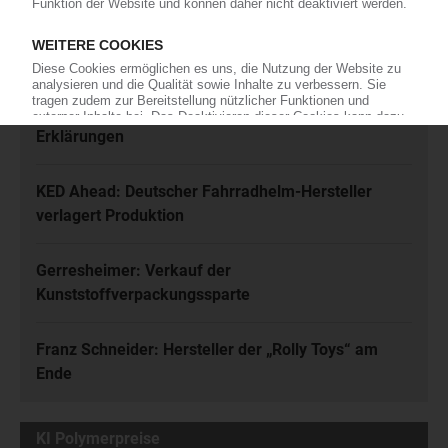
Meistgelesen
Karl Hess: Automobilzulieferer ist insolvent
Rhein-Niedrigwasser: Zahlreiche Force-Majeure-
Erklärungen
KED Ahead: Deutscher Fahrradhelm-Hersteller
verlagert Produktion
Gerresheimer: Verkauf der
Kunststoffverpackungssparte
Franz Schneider: Hersteller der „Rolly Toys“ am
Ende
KI Polymerpreise