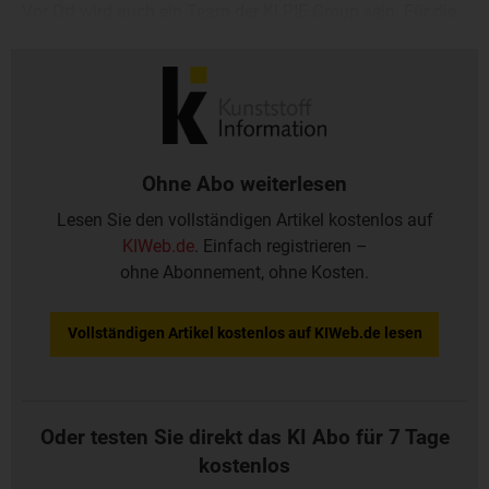
Vor Ort wird auch ein Team der KI.PIE Group sein. Für die
Vereinbarung von Gesprächsterminen steht Vincent Breit,
Senior Market Analyst des KI-Preisteams, zur Verfügung:
Ohne Abo weiterlesen
Lesen Sie den vollständigen Artikel kostenlos auf
KIWeb.de
. Einfach registrieren –
ohne Abonnement, ohne Kosten.
Vollständigen Artikel kostenlos auf KIWeb.de lesen
Oder testen Sie direkt das KI Abo für 7 Tage
kostenlos