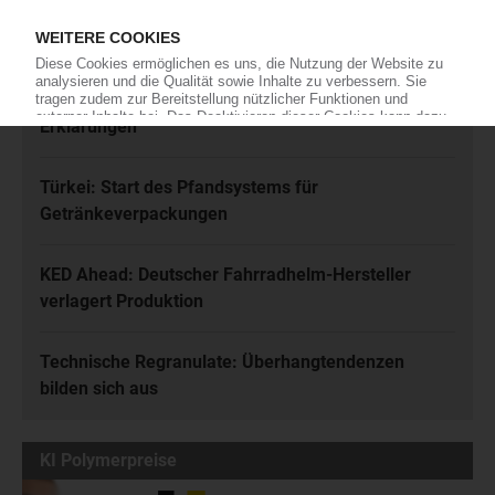
Karl Hess: Automobilzulieferer ist insolvent
Rhein-Niedrigwasser: Zahlreiche Force-Majeure-
Erklärungen
Türkei: Start des Pfandsystems für
Getränkeverpackungen
KED Ahead: Deutscher Fahrradhelm-Hersteller
verlagert Produktion
Technische Regranulate: Überhangtendenzen
bilden sich aus
KI Polymerpreise