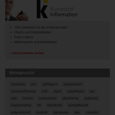
100 Zeitreihen für den Polymermarkt
Charts und Datentabellen
Preis-Indizes
Marktreports und Marktdaten
Jetzt kostenlos testen
Meistgesucht
insolvenz
pvc
spritzguss
polypropylen
kunststoffpreise
mdi
styrol
polyethylen
pur
eps
trinseo
insolvenzen
plastforma
polyamid
kraussmaffei
tdi
titandioxid
lyondellbasell
polycarbonat
rezyklat
pet-preise
abs
covestro