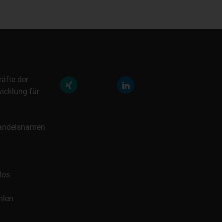
räfte der
icklung für
 Handelsnamen
los
hlen