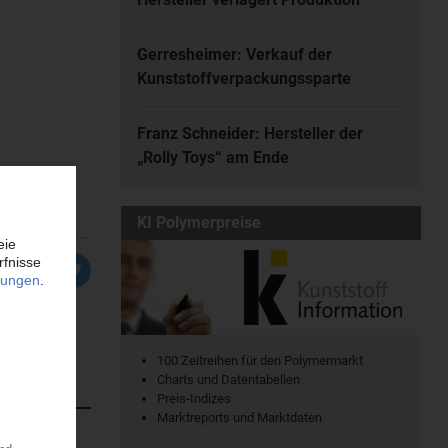
Gerresheimer: Verkauf der
Kunststoffverpackungssparte
Franz Schneider: Hersteller der
„Rolly Toys“ am Ende
KI Polymerpreise
100 Zeitreihen für den Polymermarkt
Charts und Datentabellen
Preis-Indizes
Marktreports und Marktdaten