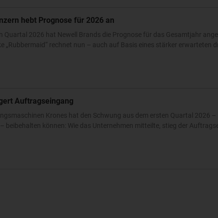
nzern hebt Prognose für 2026 an
n Quartal 2026 hat Newell Brands die Prognose für das Gesamtjahr ang
 „Rubbermaid“ rechnet nun – auch auf Basis eines stärker erwarteten dri
igert Auftragseingang
ckungsmaschinen Krones hat den Schwung aus dem ersten Quartal 2026 – 
 beibehalten können: Wie das Unternehmen mitteilte, stieg der Auftrags