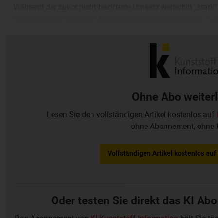
Während der zuvor nicht bezifferte Umsatz weiterhin „star
offenbar umfangreichen Auftragseingang gestützt wird –, s
durchwachsen aus: Favre kappte den Ausblick von bisher „
390 Mio EUR.
Ohne Abo weiter
Lesen Sie den vollständigen Artikel kostenlos auf
ohne Abonnement, ohne 
Vollständigen Artikel kostenlos au
Oder testen Sie direkt das KI Abo