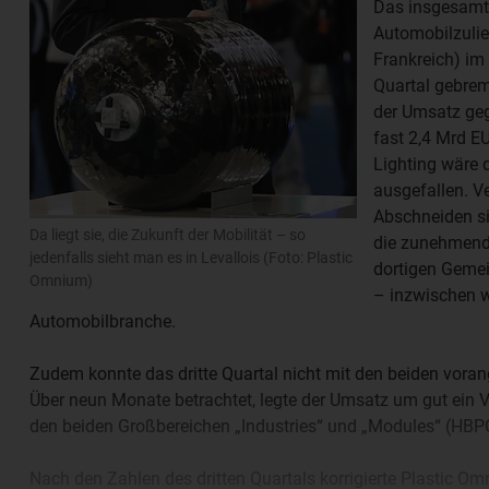
Das insgesamt
Automobilzulie
Frankreich) im
Quartal gebrem
der Umsatz ge
fast 2,4 Mrd E
Lighting wäre 
ausgefallen. Ve
Abschneiden si
Da liegt sie, die Zukunft der Mobilität – so
die zunehmende
jedenfalls sieht man es in Levallois (Foto: Plastic
dortigen Gemei
Omnium)
– inzwischen w
Automobilbranche.
Zudem konnte das dritte Quartal nicht mit den beiden voran
Über neun Monate betrachtet, legte der Umsatz um gut ein V
den beiden Großbereichen „Industries“ und „Modules“ (HBP
Nach den Zahlen des dritten Quartals korrigierte Plastic O