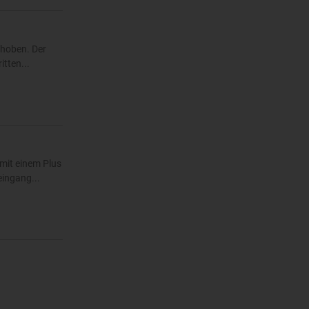
ehoben. Der
tten...
mit einem Plus
eingang...