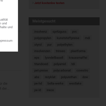
Jetzt kostenlos testen
atischen
en. Dort...
Meistgesucht
insolvenz
spritzguss
pvc
polypropylen
kunststoffpreise
mdi
ine regionale
styrol
pur
polyethylen
7.08.2026
insolvenzen
trinseo
plastforma
eps
lyondellbasell
kraussmaffei
titandioxid
polyamid
tdi
pet-preise
polycarbonat
covestro
abs
rezyklat
polyurethan
dow
r die
pe-hd
bolta-werke
westlake
 der...
pe-ld
ineos