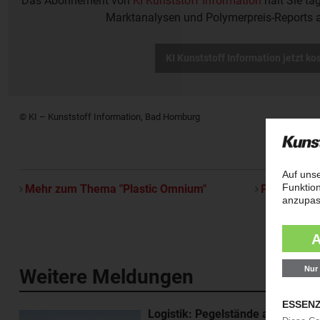
Das Abonnement von
KI Kunststoff Information
hält Sie tä
Marktanalysen und Polymerpreis-Reports 
KI Kunststoff Information jetzt ko
© KI – Kunststoff Information, Bad Homburg
Mehr zum Thema "Plastic Omnium"
Per E-Mail 
Weitere Meldungen
Logistik: Pegelstände am Rhein e