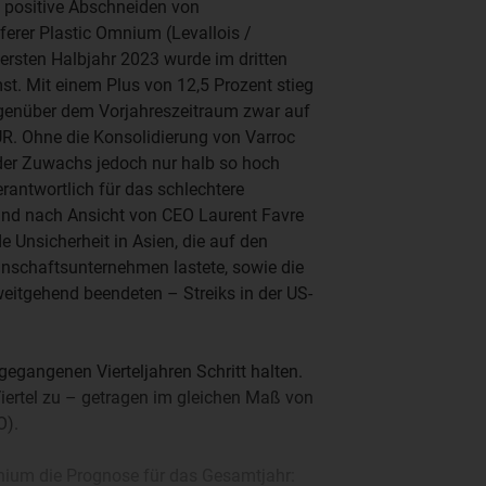
 positive Abschneiden von
ferer Plastic Omnium (Levallois /
 ersten Halbjahr 2023 wurde im dritten
st. Mit einem Plus von 12,5 Prozent stieg
genüber dem Vorjahreszeitraum zwar auf
UR. Ohne die Konsolidierung von Varroc
der Zuwachs jedoch nur halb so hoch
rantwortlich für das schlechtere
nd nach Ansicht von CEO Laurent Favre
 Unsicherheit in Asien, die auf den
nschaftsunternehmen lastete, sowie die
eitgehend beendeten – Streiks in der US-
gegangenen Vierteljahren Schritt halten.
iertel zu – getragen im gleichen Maß von
O).
mnium die Prognose für das Gesamtjahr: