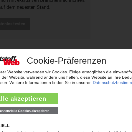
glich mit exklusiven Branchennachrichten,
auf dem neuesten Stand.
stenlos testen
weiterleiten
rreichen neues Rekordtief