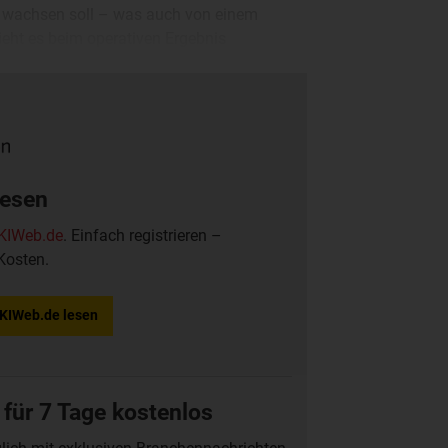
k“ wachsen soll – was auch von einem
ieht es beim operativen Ergebnis
mehr als 400 Mio EUR“ auf nun 370 bis
lesen
KIWeb.de
. Einfach registrieren –
Kosten.
f KIWeb.de lesen
 für 7 Tage kostenlos