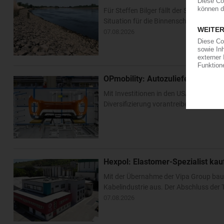
Für Steffen Bilger fällt der Sommerurl
Situation für die Binnenschifffahrt ha
07.08.2026
OPmobility: Autozulieferer verst
Mit Investitionen in den USA und Asien 
Diversifizierung vorantreiben. Im US-Bu
Hexpol: Elastomer-Spezialist k
Mit der Übernahme der Vipa Group bau
Kabelindustrie aus. Der Abschluss der T
07.08.2026