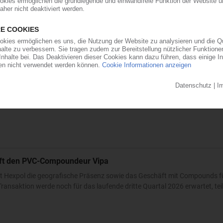
aub derzeit so flach wie das Niedrigwasser im Rhein. Angesichts der dram
t der frisch gekürte Bundesverkehrsminister zur Konferenz nach Bonn gelad
ärkt Präsenz in den USA und Asien
will der Automobilzulieferer OPmobility – die frühere Plastic Omnium – se
ndesstaat Ohio errichtet der familiengeführte Automobilzulieferer ein...
0
auft den PVC-Compoundeur Vipa
t Hexpol die geografische Präsenz sowie das Geschäft mit Compounds fü
ransaktion werde noch für das laufende dritte Quartal 2026 erwartet, teilt