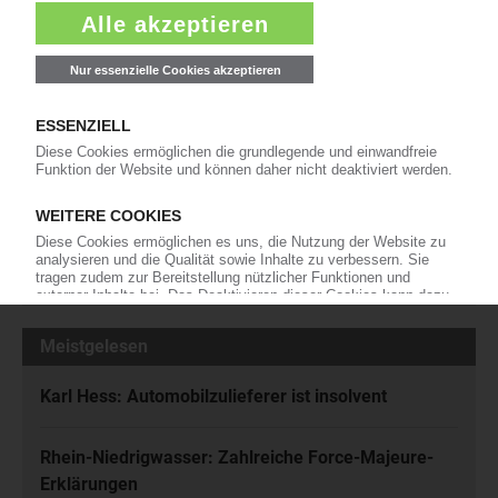
Die wichtigsten Nachrichten und Neuigkeiten aus der
Kunststoffbranche – jeden Tag brandaktuell!
Ich habe die
Datenschutzbestimmungen
zur Kenntnis genommen
und akzeptiere diese.
Jetzt kostenfrei abonnieren
Meistgelesen
Karl Hess: Automobilzulieferer ist insolvent
Rhein-Niedrigwasser: Zahlreiche Force-Majeure-
Erklärungen