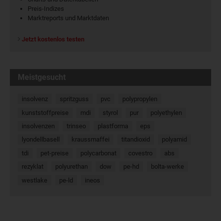
Preis-Indizes
Marktreports und Marktdaten
Jetzt kostenlos testen
Meistgesucht
insolvenz
spritzguss
pvc
polypropylen
kunststoffpreise
mdi
styrol
pur
polyethylen
insolvenzen
trinseo
plastforma
eps
lyondellbasell
kraussmaffei
titandioxid
polyamid
tdi
pet-preise
polycarbonat
covestro
abs
rezyklat
polyurethan
dow
pe-hd
bolta-werke
westlake
pe-ld
ineos