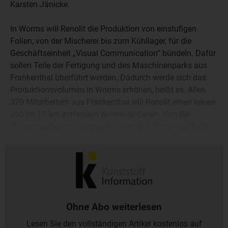
Karsten Jänicke.
In Worms will Renolit die Produktion von einstufigen
Folien, von der Mischerei bis zum Kühllager, für die
Geschäftseinheit „Visual Communication“ bündeln. Dafür
sollen Teile der Fertigung und des Maschinenparks aus
Frankenthal überführt werden. Dadurch werde sich das
Produktionsvolumen in Worms erhöhen, heißt es. Allen
370 Mitarbeitern aus Frankenthal will Renolit einen neuen
Job im 12 km entfernten Worms anbieten. Von der
Zusammenlegung verspreche man sich Synergieeffekte
entlang der gesamten Wertschöpfungskette, erklärte
Vorstandsmitglied Sven Behrendt.
Ohne Abo weiterlesen
Lesen Sie den vollständigen Artikel kostenlos auf