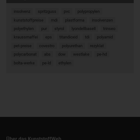
insolvenz
spritzguss
pvc
polypropylen
kunststoffpreise
mdi
plastforma
insolvenzen
polyethylen
pur
styrol
lyondellbasell
trinseo
kraussmaffei
eps
titandioxid
tdi
polyamid
pet-preise
covestro
polyurethan
rezyklat
polycarbonat
abs
dow
westlake
pe-hd
bolta-werke
pe-ld
ethylen
Über das KunststoffWeb