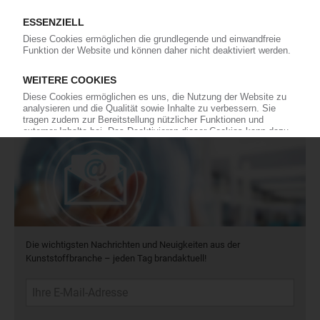
Fragen und Antworten: Was Kunst­stoff­verarbeiter wissen müssen,
wenn der Lieferant nicht mehr liefert – Informationen zum
Themenkomplex Force Majeure, Corona und Kunststoff-
Preisentwicklung sowie Tipps für die Praxis.
Jetzt lesen
Newsletter
Die wichtigsten Nachrichten und Neuigkeiten aus der
Kunststoffbranche – jeden Tag brandaktuell!