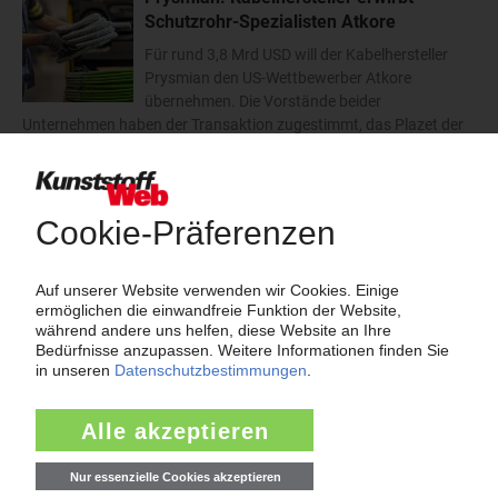
Schutzrohr-Spezialisten Atkore
Für rund 3,8 Mrd USD will der Kabelhersteller
Prysmian den US-Wettbewerber Atkore
übernehmen. Die Vorstände beider
Unternehmen haben der Transaktion zugestimmt, das Plazet der
Atkore-Aktionäre steht noch aus. Der Abschluss des Deals...
10.08.2026
mehr
Thema "Force Majeure"
Force Majeure in der Kunststoffindustrie