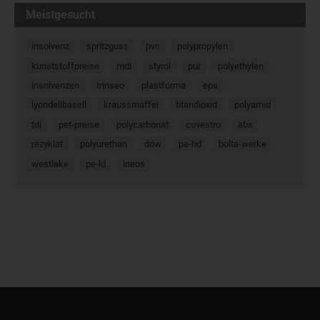
Meistgesucht
insolvenz
spritzguss
pvc
polypropylen
kunststoffpreise
mdi
styrol
pur
polyethylen
insolvenzen
trinseo
plastforma
eps
lyondellbasell
kraussmaffei
titandioxid
polyamid
tdi
pet-preise
polycarbonat
covestro
abs
rezyklat
polyurethan
dow
pe-hd
bolta-werke
westlake
pe-ld
ineos