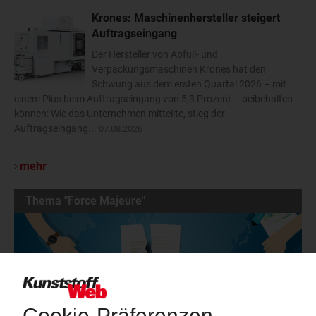
Krones: Maschinenhersteller steigert
Auftragseingang
Der Hersteller von Abfüll- und
Verpackungsmaschinen Krones hat den
Schwung aus dem ersten Quartal 2026 – mit
einem Plus beim Auftragseingang von 5,3 Prozent – beibehalten
können: Wie das Unternehmen mitteilte, stieg der
Auftragseingang...
07.08.2026
mehr
Thema "Force Majeure"