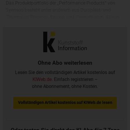
Das Produktportfolio der „Performance Products“ von
Syensqo besteht unter anderem aus Duroplast- und
Thermplast-Prepregs, Epoxid- und Phenolharzen, Silikon
für Formen, Klebefolien und -schäumen sowie
Polyimiden.
Ohne Abo weiterlesen
Lesen Sie den vollständigen Artikel kostenlos auf
KIWeb.de
. Einfach registrieren –
ohne Abonnement, ohne Kosten.
Vollständigen Artikel kostenlos auf KIWeb.de lesen