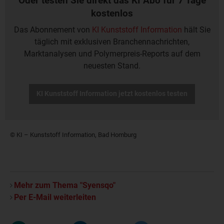
Oder testen Sie direkt das KI Abo für 7 Tage
kostenlos
Das Abonnement von
KI Kunststoff Information
hält Sie
täglich mit exklusiven Branchennachrichten,
Marktanalysen und Polymerpreis-Reports auf dem
neuesten Stand.
KI Kunststoff Information jetzt kostenlos testen
© KI – Kunststoff Information, Bad Homburg
Mehr zum Thema "Syensqo"
Per E-Mail weiterleiten