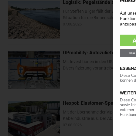
Logistik: Pegelstände am Rhein e
Für Steffen Bilger fällt der Sommerurl
Situation für die Binnenschifffahrt ha
07.08.2026
OPmobility: Autozulieferer verst
Mit Investitionen in den USA und Asien 
Diversifizierung vorantreiben. Im US-Bu
Hexpol: Elastomer-Spezialist k
Mit der Übernahme der Vipa Group bau
Kabelindustrie aus. Der Abschluss der T
07.08.2026