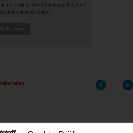
glich mit exklusiven Branchennachrichten,
auf dem neuesten Stand.
stenlos testen
weiterleiten