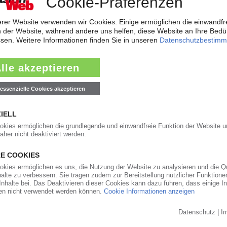
rreichen neues Rekordtief
aub derzeit so flach wie das Niedrigwasser im Rhein. Angesichts der dram
t der frisch gekürte Bundesverkehrsminister zur Konferenz nach Bonn gelad
ärkt Präsenz in den USA und Asien
will der Automobilzulieferer OPmobility – die frühere Plastic Omnium – se
ndesstaat Ohio errichtet der familiengeführte Automobilzulieferer ein...
0
auft den PVC-Compoundeur Vipa
t Hexpol die geografische Präsenz sowie das Geschäft mit Compounds fü
ransaktion werde noch für das laufende dritte Quartal 2026 erwartet, teilt