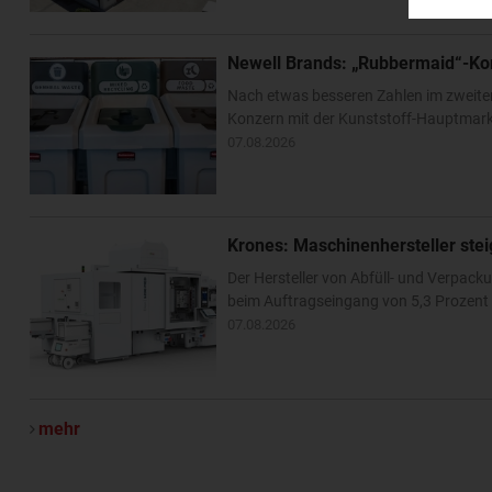
Newell Brands: „Rubbermaid“-Ko
Nach etwas besseren Zahlen im zweite
Konzern mit der Kunststoff-Hauptmarke
07.08.2026
Krones: Maschinenhersteller ste
Der Hersteller von Abfüll- und Verpa
beim Auftragseingang von 5,3 Prozent –
07.08.2026
mehr