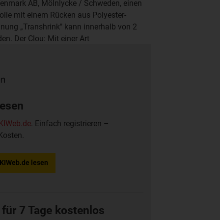
Tenmark AB, Mölnlycke / Schweden, einen
folie mit einem Rücken aus Polyester-
nung „Transhrink" kann innerhalb von 2
n. Der Clou: Mit einer Art
Fahrzeuge und deren Bewegung auch in
lesen
KIWeb.de
. Einfach registrieren –
Kosten.
f KIWeb.de lesen
 für 7 Tage kostenlos