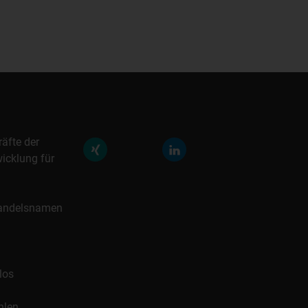
räfte der
icklung für
 Handelsnamen
los
hlen