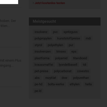
Jetzt kostenlos testen
ehoben. Der
Meistgesucht
tten...
insolvenz
pvc
spritzguss
polypropylen
kunststoffpreise
mdi
styrol
polyethylen
pur
insolvenzen
trinseo
eps
plastforma
polyamid
titandioxid
mit einem Plus
kraussmaffei
lyondellbasell
tdi
eingang...
pet-preise
polycarbonat
covestro
abs
rezyklat
dow
polyurethan
pe-hd
bolta-werke
ethylen
hella
pe-ld