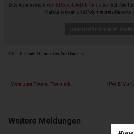
Das Abonnement von
KI Kunststoff Information
hält Sie tä
Marktanalysen und Polymerpreis-Reports 
KI Kunststoff Information jetzt ko
© KI – Kunststoff Information, Bad Homburg
Mehr zum Thema "Tenmark"
Per E-Mail 
Weitere Meldungen