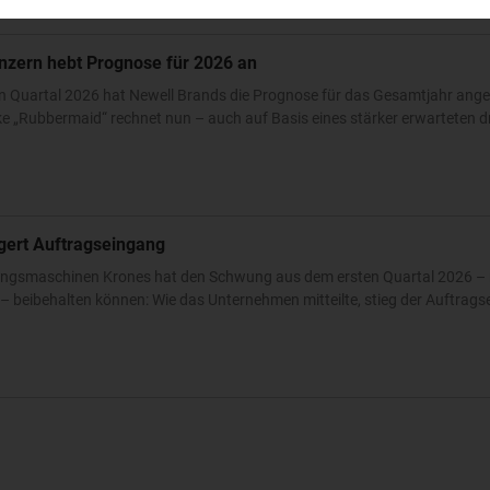
nzern hebt Prognose für 2026 an
n Quartal 2026 hat Newell Brands die Prognose für das Gesamtjahr ang
 „Rubbermaid“ rechnet nun – auch auf Basis eines stärker erwarteten dri
igert Auftragseingang
ckungsmaschinen Krones hat den Schwung aus dem ersten Quartal 2026 – 
 beibehalten können: Wie das Unternehmen mitteilte, stieg der Auftrags