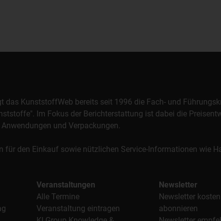
orgt das KunststoffWeb bereits seit 1996 die Fach- und Führungsk
stoffe". Im Fokus der Berichterstattung ist dabei die Preisentw
al, Anwendungen und Verpackungen.
n für den Einkauf sowie nützlichen Service-Informationen wie
Veranstaltungen
Newsletter
Alle Termine
Newsletter kosten
ag
Veranstaltung eintragen
abonnieren
KI Group Knowledge &
Newsletter empfe