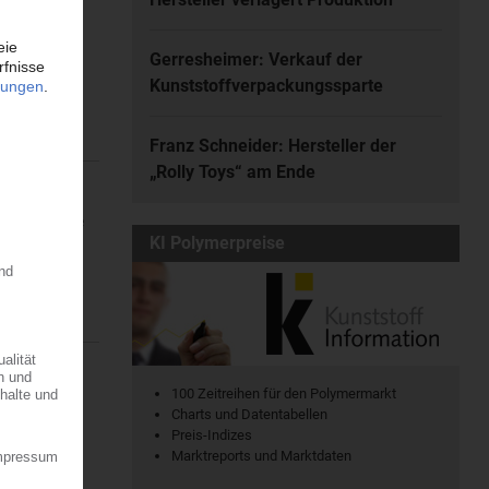
atischen
Gerresheimer: Verkauf der
en. Dort...
Kunststoffverpackungssparte
Franz Schneider: Hersteller der
„Rolly Toys“ am Ende
ine regionale
KI Polymerpreise
7.08.2026
100 Zeitreihen für den Polymermarkt
r die
Charts und Datentabellen
 der...
Preis-Indizes
Marktreports und Marktdaten