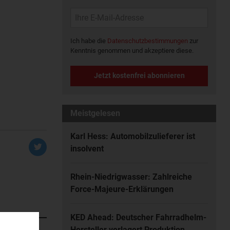
Ich habe die
Datenschutzbestimmungen
zur
Kenntnis genommen und akzeptiere diese.
Jetzt kostenfrei abonnieren
Meistgelesen
Karl Hess: Automobilzulieferer ist
insolvent
Rhein-Niedrigwasser: Zahlreiche
Force-Majeure-Erklärungen
KED Ahead: Deutscher Fahrradhelm-
Hersteller verlagert Produktion