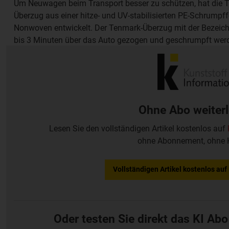
Um Neuwagen beim Transport besser zu schützen, hat die 
Überzug aus einer hitze- und UV-stabilisierten PE-Schrumpf
Nonwoven entwickelt. Der Tenmark-Überzug mit der Bezeich
bis 3 Minuten über das Auto gezogen und geschrumpft werde
Reißverschluss an der Fahrertür ist das Einsteigen in die 
verpacktem Zustand möglich.
Ohne Abo weiter
Lesen Sie den vollständigen Artikel kostenlos auf
ohne Abonnement, ohne 
Vollständigen Artikel kostenlos au
Oder testen Sie direkt das KI Abo