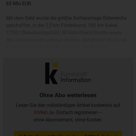
65 Mio EUR.
Mit dem Geld wurde die größte Sortieranlage Österreichs
geschaffen, in der 2,5 km Förderband, 160 km Kabel,
2.250 t Bewehrungsstahl, 38 Nahinfrarot-Geräte sowie
drei Siebtrommeln verbaut wurden. Aufgestellt wurde sie
in einer 25 m hohen Halle, erklärten die TriPlast-
Geschäftsführer Jürgen Secklehner, Kurt Bernegger und
Denis Völler.
Ohne Abo weiterlesen
Lesen Sie den vollständigen Artikel kostenlos auf
KIWeb.de
. Einfach registrieren –
ohne Abonnement, ohne Kosten.