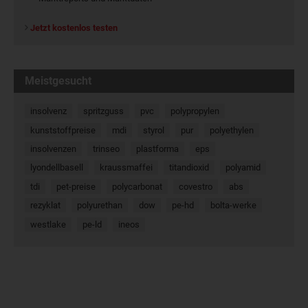
Jetzt kostenlos testen
Meistgesucht
insolvenz
spritzguss
pvc
polypropylen
kunststoffpreise
mdi
styrol
pur
polyethylen
insolvenzen
trinseo
plastforma
eps
lyondellbasell
kraussmaffei
titandioxid
polyamid
tdi
pet-preise
polycarbonat
covestro
abs
rezyklat
polyurethan
dow
pe-hd
bolta-werke
westlake
pe-ld
ineos