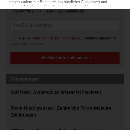
Die wichtigsten Nachrichten und Neuigkeiten aus der
Kunststoffbranche – jeden Tag brandaktuell!
Ich habe die
Datenschutzbestimmungen
zur Kenntnis genommen
und akzeptiere diese.
Jetzt kostenfrei abonnieren
Meistgelesen
Karl Hess: Automobilzulieferer ist insolvent
Rhein-Niedrigwasser: Zahlreiche Force-Majeure-
Erklärungen