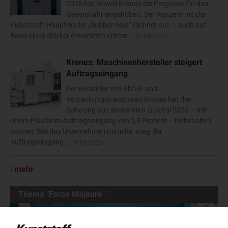
2026 hat Newell Brands die Prognose für das
Gesamtjahr angehoben. Der Konzern mit der
Kunststoff-Hauptmarke „Rubbermaid“ rechnet nun – auch auf
Basis eines stärker erwarteten dritten...
07.08.2026
Krones: Maschinenhersteller steigert
Auftragseingang
Der Hersteller von Abfüll- und
Verpackungsmaschinen Krones hat den
Schwung aus dem ersten Quartal 2026 – mit
einem Plus beim Auftragseingang von 5,3 Prozent – beibehalten
können: Wie das Unternehmen mitteilte, stieg der
Auftragseingang...
07.08.2026
mehr
Thema "Force Majeure"