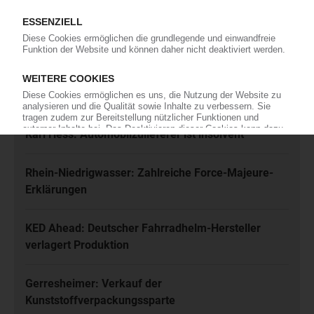
Ich habe die
Datenschutzbestimmungen
zur Kenntnis genommen
und akzeptiere diese.
Jetzt kostenfrei abonnieren
Meistgelesen
Karl Hess: Automobilzulieferer ist insolvent
Rhein-Niedrigwasser: Zahlreiche Force-Majeure-
Erklärungen
KED Ahead: Deutscher Fahrradhelm-Hersteller
verlagert Produktion
Gerresheimer: Verkauf der
Kunststoffverpackungssparte