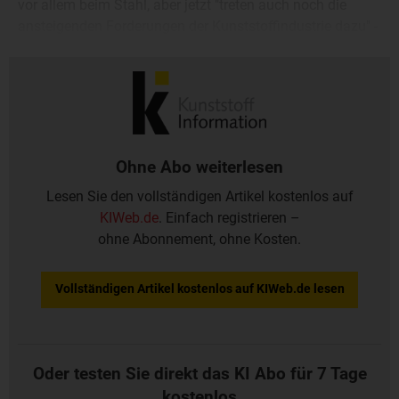
vor allem beim Stahl, aber jetzt "treten auch noch die
ansteigenden Forderungen der Kunststoffindustrie dazu" -
hätten ein Ausmaß erreicht, bei dem auch der Endkunde
nicht mehr außen vor bleiben könne, so Gottschalk.
Ohne Abo weiterlesen
Lesen Sie den vollständigen Artikel kostenlos auf
KIWeb.de
. Einfach registrieren –
ohne Abonnement, ohne Kosten.
Vollständigen Artikel kostenlos auf KIWeb.de lesen
Oder testen Sie direkt das KI Abo für 7 Tage
kostenlos