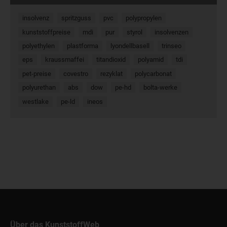
insolvenz
spritzguss
pvc
polypropylen
kunststoffpreise
mdi
pur
styrol
insolvenzen
polyethylen
plastforma
lyondellbasell
trinseo
eps
kraussmaffei
titandioxid
polyamid
tdi
pet-preise
covestro
rezyklat
polycarbonat
polyurethan
abs
dow
pe-hd
bolta-werke
westlake
pe-ld
ineos
Über das KunststoffWeb