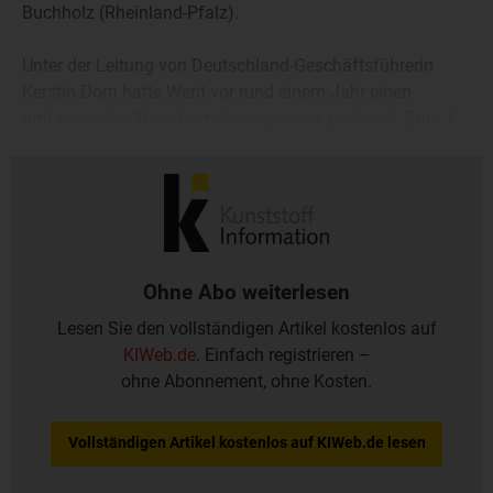
Buchholz (Rheinland-Pfalz).
Unter der Leitung von Deutschland-Geschäftsführerin
Kerstin Dorn hatte Werit vor rund einem Jahr einen
umfassenden Transformationsprozess gestartet. Zum 1.
März 2025 wurde das Portfolio um das Geschäftsfeld
„Rekonditionierung“ erweitert.
Ohne Abo weiterlesen
Lesen Sie den vollständigen Artikel kostenlos auf
KIWeb.de
. Einfach registrieren –
ohne Abonnement, ohne Kosten.
Vollständigen Artikel kostenlos auf KIWeb.de lesen