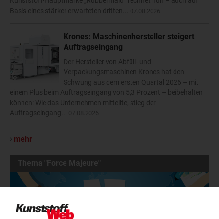
Kunststoff-Hauptmarke „Rubbermaid“ rechnet nun – auch auf
Basis eines stärker erwarteten dritten...
07.08.2026
Krones: Maschinenhersteller steigert
Auftragseingang
Der Hersteller von Abfüll- und
Verpackungsmaschinen Krones hat den
Schwung aus dem ersten Quartal 2026 – mit
einem Plus beim Auftragseingang von 5,3 Prozent – beibehalten
können: Wie das Unternehmen mitteilte, stieg der
Auftragseingang...
07.08.2026
mehr
Thema "Force Majeure"