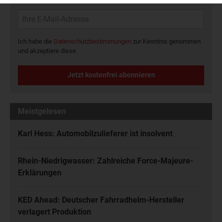
Ich habe die
Datenschutzbestimmungen
zur Kenntnis genommen
und akzeptiere diese.
Jetzt kostenfrei abonnieren
Meistgelesen
Karl Hess: Automobilzulieferer ist insolvent
Rhein-Niedrigwasser: Zahlreiche Force-Majeure-
Erklärungen
KED Ahead: Deutscher Fahrradhelm-Hersteller
verlagert Produktion