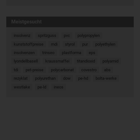
Meistgesucht
insolvenz
spritzguss
pvc
polypropylen
kunststoffpreise
mdi
styrol
pur
polyethylen
insolvenzen
trinseo
plastforma
eps
lyondellbasell
kraussmaffei
titandioxid
polyamid
tdi
pet-preise
polycarbonat
covestro
abs
rezyklat
polyurethan
dow
pe-hd
bolta-werke
westlake
pe-ld
ineos