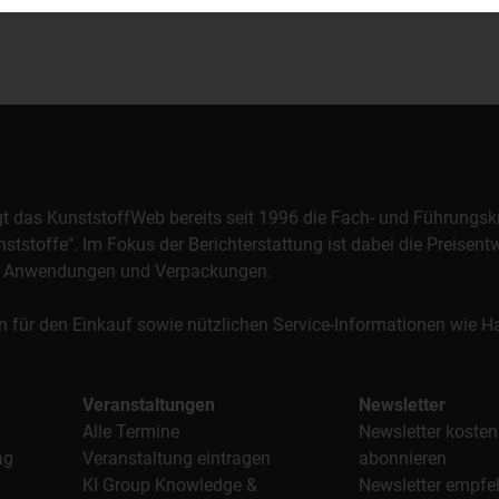
orgt das KunststoffWeb bereits seit 1996 die Fach- und Führungsk
stoffe". Im Fokus der Berichterstattung ist dabei die Preisentw
al, Anwendungen und Verpackungen.
n für den Einkauf sowie nützlichen Service-Informationen wie
Veranstaltungen
Newsletter
Alle Termine
Newsletter kosten
ag
Veranstaltung eintragen
abonnieren
KI Group Knowledge &
Newsletter empfe