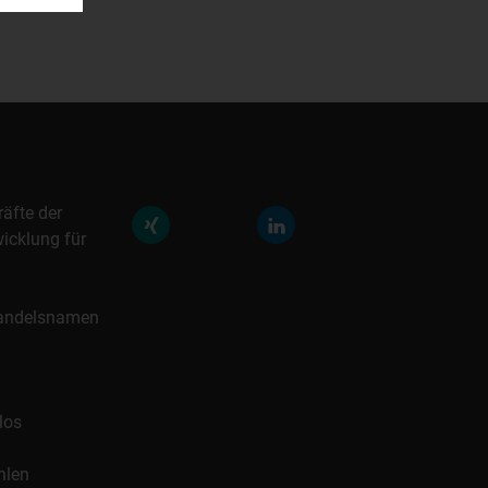
räfte der
icklung für
 Handelsnamen
los
hlen