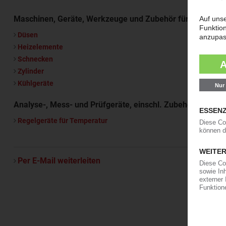
Maschinen, Geräte, Werkzeuge und Zubehör für die Kunst
Düsen
Heizelemente
Schnecken
Zylinder
Kühlgeräte
Analyse-, Mess- und Prüfgeräte, einschl. Zubehör
Regelgeräte für Temperatur
Per E-Mail weiterleiten