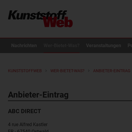
Nachrichten
Wer-Bietet-Was?
Veranstaltungen
P
KUNSTSTOFFWEB
WER-BIETET-WAS?
ANBIETER-EINTRAG
Anbieter-Eintrag
ABC DIRECT
4 rue Alfred Kastler
FR - 67540
Ostwald