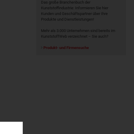
Das große Branchenbuch der
Kunststoffindustrie: Informieren Sie hier
Kunden und Geschäftspartner über Ihre
Produkte und Dienstleistungen!
Mehr als 3.000 Unternehmen sind bereits im
KunststoffWeb verzeichnet – Sie auch?
Produkt- und Firmensuche