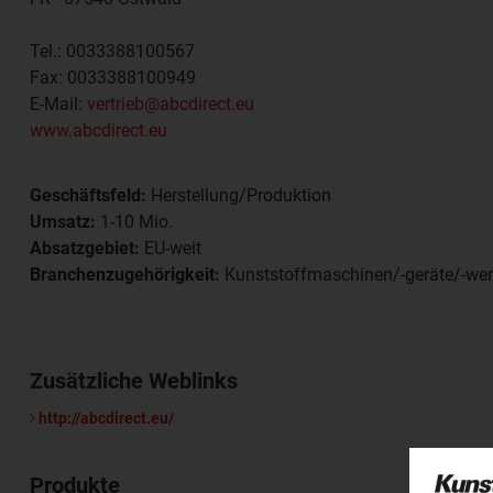
Tel.:
0033388100567
Fax:
0033388100949
E-Mail:
vertrieb@abcdirect.eu
www.abcdirect.eu
Geschäftsfeld:
Herstellung/Produktion
Umsatz:
1-10 Mio.
Absatzgebiet:
EU-weit
Branchenzugehörigkeit:
Kunststoffmaschinen/-geräte/-we
Zusätzliche Weblinks
http://abcdirect.eu/
Produkte