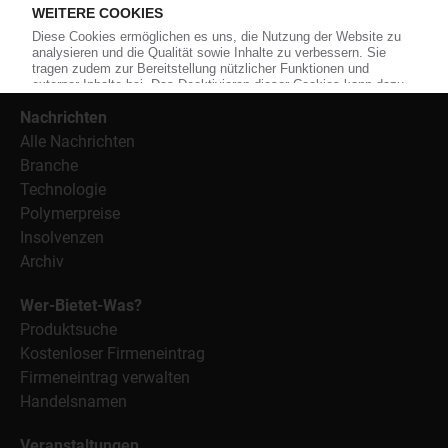
Weiterhin bietet das KunststoffWeb geeignete
Bezugsquellen für den Einkauf sowie nützlichen Service-
Informationen wie Handelsnamen und Veranstaltungen.
Nachrichten
Alle Nachrichten
Branche
Technologie
Polymerpreise
Insolvenzen
Archiv
Wer-Bietet-Was?
Produktsuche
Kostenloser Firmeneintrag
Firmeneintrag verwalten
Handelsnamen
Veranstaltungen