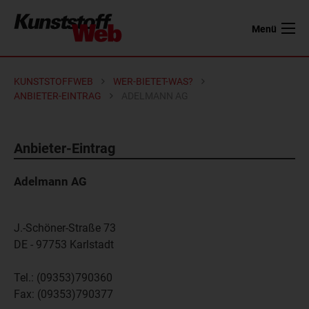
Menü
KUNSTSTOFFWEB
WER-BIETET-WAS?
ANBIETER-EINTRAG
ADELMANN AG
Anbieter-Eintrag
Adelmann AG
J.-Schöner-Straße 73
DE - 97753
Karlstadt
Tel.:
(09353)790360
Fax:
(09353)790377