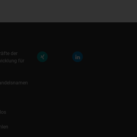
räfte der
icklung für
 Handelsnamen
los
hlen