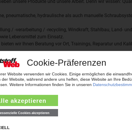
ieben unsere Produkte und unsere Arbeit. Denn wir wissen: Quali
bene, pneumatische, hydraulische als auch manuelle Schraubsyst
ng / -verarbeitung / -recycling, Windkraft, Stahlbau, Land- un
ie Lebensmittel zum Einsatz.
eten wir Ihnen Beratung vor Ort, Trainings, Reparatur und Kali