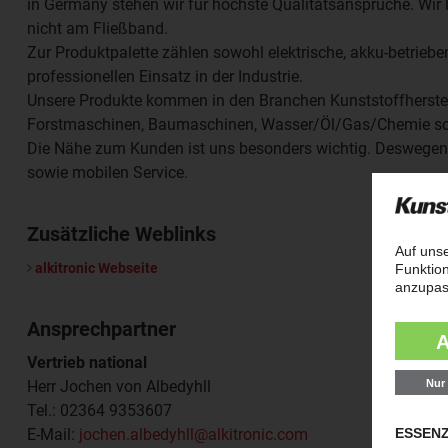
in Germany stehen wir für höchste Qualitätsansprüche. Wir l
nicht am Fließband.
Zur Produktpalette zählen sowohl elektrische, akku-betrie
professionellen Einsatz in der Industrie.
Unsere Produkte kommen in den Branchen Kunststoffherstellu
Forstmaschinen, Baumaschinen, Wasser/Öl/Gas/Chemie sow
Die Nähe zum Kunden ist uns besonders wichtig. Deswegen bi
sowie mobilen Service.
Zusätzliche Weblinks
alkitronic Webseite
Ansprechpartner
Vertrieb national
Herr Jochen von Albedyhll
Tel.: 02364 9353607
E-Mail:
jochen.albedyhll@alkitronic.com