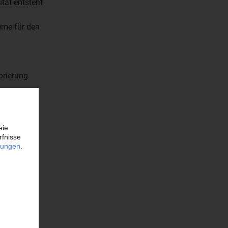
tät entsteht
eme für den
d
brierung