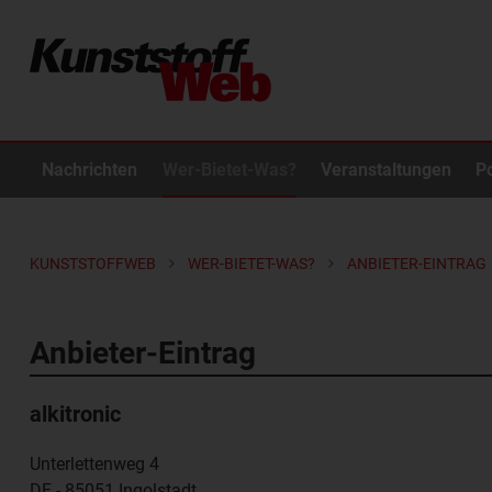
Nachrichten
Wer-Bietet-Was?
Veranstaltungen
P
KUNSTSTOFFWEB
WER-BIETET-WAS?
ANBIETER-EINTRAG
Anbieter-Eintrag
alkitronic
Unterlettenweg 4
DE - 85051
Ingolstadt