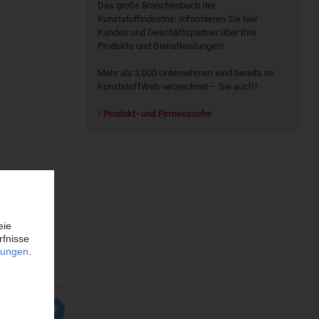
Das große Branchenbuch der
Kunststoffindustrie: Informieren Sie hier
Kunden und Geschäftspartner über Ihre
Produkte und Dienstleistungen!
Mehr als 3.000 Unternehmen sind bereits im
KunststoffWeb verzeichnet – Sie auch?
Produkt- und Firmensuche