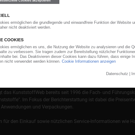
orgt das KunststoffWeb bereits seit 1996 die Fach- und Führungsk
stoffe". Im Fokus der Berichterstattung ist dabei die Preisentw
al, Anwendungen und Verpackungen.
n für den Einkauf sowie nützlichen Service-Informationen wie