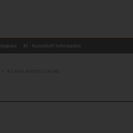
olyglobe
KI - Kunststoff Information
ATLANTA NISSEKI CLAF, INC.