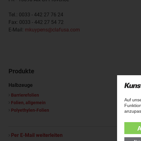
Tel.:
0033 - 442 27 76 24
Fax:
0033 - 442 27 54 72
E-Mail:
mkuypens@clafusa.com
Produkte
Halbzeuge
Barrierefolien
Folien, allgemein
Polyethylen-Folien
Per E-Mail weiterleiten