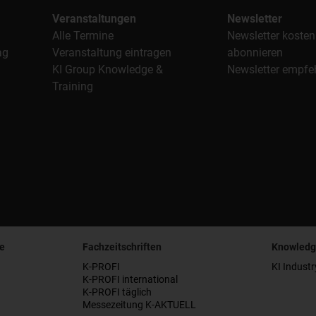
Veranstaltungen
Newsletter
Alle Termine
Newsletter kosten
ag
Veranstaltung eintragen
abonnieren
KI Group Knowledge &
Newsletter empfe
Training
e
Fachzeitschriften
Knowledg
K-PROFI
KI Industr
K-PROFI international
K-PROFI täglich
Messezeitung K-AKTUELL