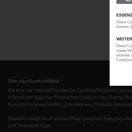
Über das KunststoffWeb
Als einer der Internet-Pioniere der Kunststoffindustrie vers
Branche mit täglichen Nachrichten rund um das Thema "Kunst
Kunststoffe sowie Märkte, Unternehmen, Produkte, Materi
Weiterhin bietet das KunststoffWeb geeignete Bezugsquelle
und Veranstaltungen.