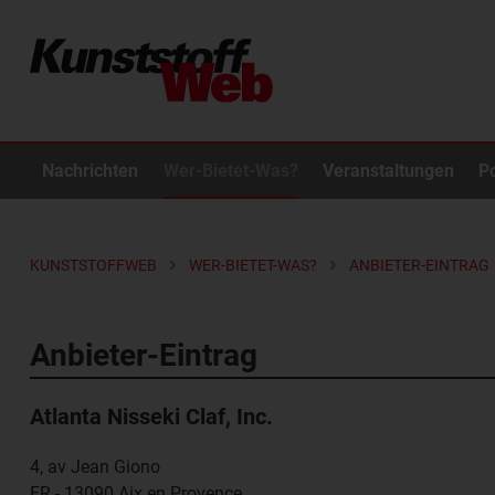
Nachrichten
Wer-Bietet-Was?
Veranstaltungen
P
KUNSTSTOFFWEB
WER-BIETET-WAS?
ANBIETER-EINTRAG
Anbieter-Eintrag
Atlanta Nisseki Claf, Inc.
4, av Jean Giono
FR - 13090
Aix en Provence