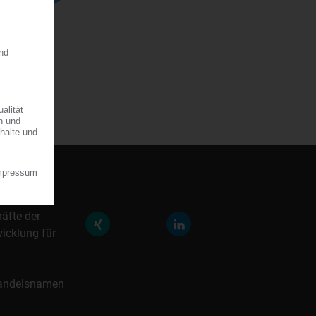
räfte der
icklung für
 Handelsnamen