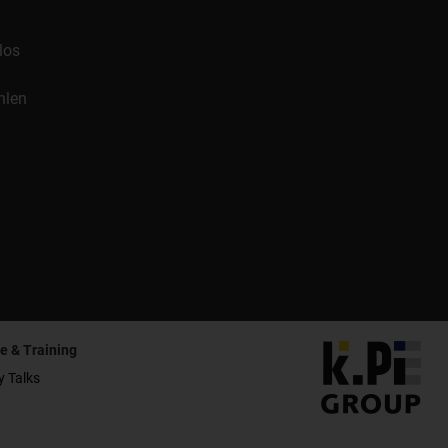
los
hlen
e & Training
y Talks