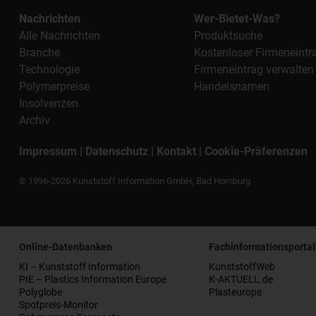
Nachrichten
Wer-Bietet-Was?
Alle Nachrichten
Produktsuche
Branche
Kostenloser Firmeneintr
Technologie
Firmeneintrag verwalten
Polymerpreise
Handelsnamen
Insolvenzen
Archiv
Impressum
|
Datenschutz
|
Kontakt
|
Cookie-Präferenzen
© 1996-2026 Kunststoff Information GmbH, Bad Homburg
Online-Datenbanken
Fachinformationsportal
KI – Kunststoff Information
KunststoffWeb
PIE – Plastics Information Europe
K-AKTUELL.de
Polyglobe
Plasteurope
Spotpreis-Monitor