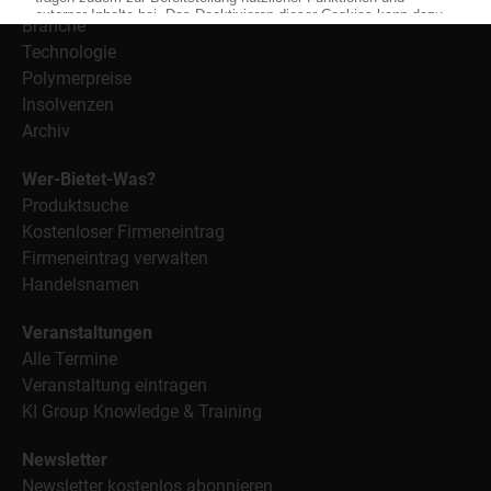
Branche
Technologie
Polymerpreise
Insolvenzen
Archiv
Wer-Bietet-Was?
Produktsuche
Kostenloser Firmeneintrag
Firmeneintrag verwalten
Handelsnamen
Veranstaltungen
Alle Termine
Veranstaltung eintragen
KI Group Knowledge & Training
Newsletter
Newsletter kostenlos abonnieren