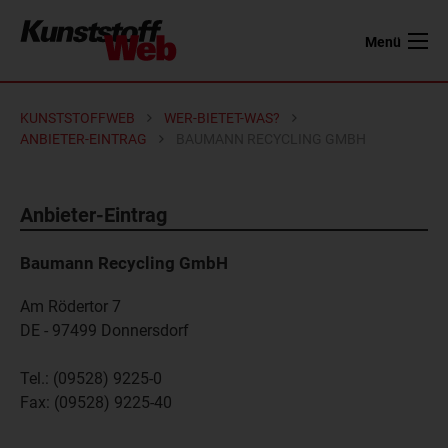
Menü
KUNSTSTOFFWEB
WER-BIETET-WAS?
ANBIETER-EINTRAG
BAUMANN RECYCLING GMBH
Anbieter-Eintrag
Baumann Recycling GmbH
Am Rödertor 7
DE - 97499
Donnersdorf
Tel.:
(09528) 9225-0
Fax:
(09528) 9225-40