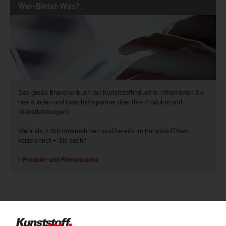
Wer-Bietet-Was?
Das große Branchenbuch der Kunststoffindustrie: Informieren Sie
hier Kunden und Geschäftspartner über Ihre Produkte und
Dienstleistungen!
Mehr als 3.000 Unternehmen sind bereits im KunststoffWeb
verzeichnet – Sie auch?
Produkt- und Firmensuche