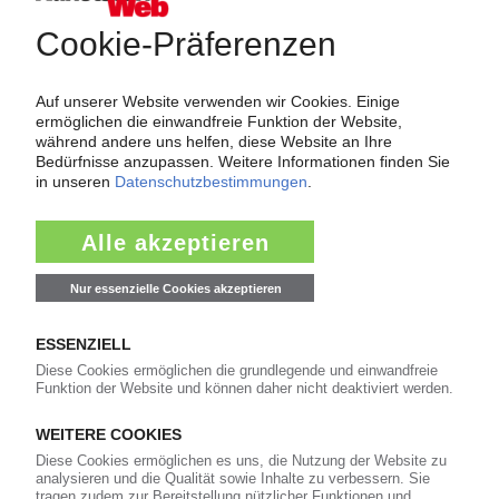
Über das KunststoffWeb
Als einer der Internet-Pioniere der Kunststoffindustrie
versorgt das KunststoffWeb bereits seit 1996 die Fach-
und Führungskräfte der Branche mit täglichen
Nachrichten rund um das Thema "Kunststoffe". Im Fokus
der Berichterstattung ist dabei die Preisentwicklung für
Kunststoffe sowie Märkte, Unternehmen, Produkte,
Material, Anwendungen und Verpackungen.
Weiterhin bietet das KunststoffWeb geeignete
Bezugsquellen für den Einkauf sowie nützlichen Service-
Informationen wie Handelsnamen und Veranstaltungen.
Nachrichten
Alle Nachrichten