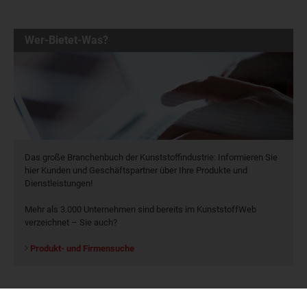
Wer-Bietet-Was?
Das große Branchenbuch der Kunststoffindustrie: Informieren Sie
hier Kunden und Geschäftspartner über Ihre Produkte und
Dienstleistungen!
Mehr als 3.000 Unternehmen sind bereits im KunststoffWeb
verzeichnet – Sie auch?
Produkt- und Firmensuche