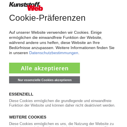
Über das KunststoffWeb
Als einer der Internet-Pioniere der Kunststoffindustrie
versorgt das KunststoffWeb bereits seit 1996 die Fach-
und Führungskräfte der Branche mit täglichen
Nachrichten rund um das Thema "Kunststoffe". Im Fokus
der Berichterstattung ist dabei die Preisentwicklung für
Kunststoffe sowie Märkte, Unternehmen, Produkte,
Material, Anwendungen und Verpackungen.
Weiterhin bietet das KunststoffWeb geeignete
Bezugsquellen für den Einkauf sowie nützlichen Service-
Informationen wie Handelsnamen und Veranstaltungen.