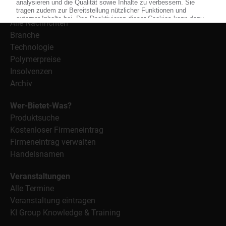
Nachrichten
Alle Nachrichten
Branche
Technologie
Polymerpreise
Insolvenzen
Archiv
Wer-Bietet-Was?
Produktsuche
Kostenloser Firmeneintrag
Firmeneintrag verwalten
Handelsnamen
Veranstaltungen
Alle Termine
Veranstaltung eintragen
KI Group Knowledge & Training