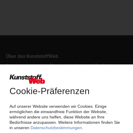
Über das KunststoffWeb
Als einer der Internet-Pioniere der Kunststoffindustrie
versorgt das KunststoffWeb bereits seit 1996 die Fach-
und Führungskräfte der Branche mit täglichen
Nachrichten rund um das Thema "Kunststoffe". Im Fokus
der Berichterstattung ist dabei die Preisentwicklung für
Kunststoffe sowie Märkte, Unternehmen, Produkte,
Material, Anwendungen und Verpackungen.
Weiterhin bietet das KunststoffWeb geeignete
Bezugsquellen für den Einkauf sowie nützlichen Service-