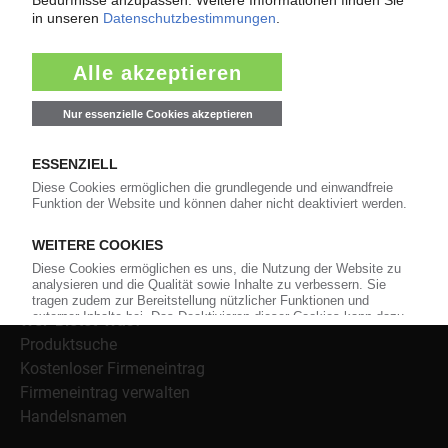
Weiterhin bietet das KunststoffWeb geeignete
Bezugsquellen für den Einkauf sowie nützlichen Service-
Informationen wie Handelsnamen und Veranstaltungen.
Nachrichten
Alle Nachrichten
Branche
Technologie
Polymerpreise
Insolvenzen
Archiv
Wer-Bietet-Was?
Produktsuche
Kostenloser Firmeneintrag
Firmeneintrag verwalten
Handelsnamen