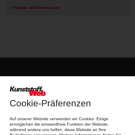
Produkt- und Firmensuche
Über das KunststoffWeb
Als einer der Internet-Pioniere der Kunststoffindustrie
versorgt das KunststoffWeb bereits seit 1996 die Fach-
und Führungskräfte der Branche mit täglichen
Nachrichten rund um das Thema "Kunststoffe". Im Fokus
der Berichterstattung ist dabei die Preisentwicklung für
Kunststoffe sowie Märkte, Unternehmen, Produkte,
Material, Anwendungen und Verpackungen.