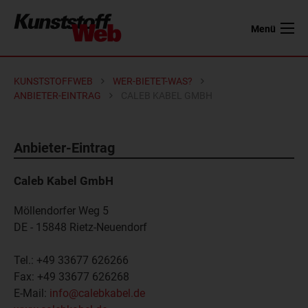
Menü
KUNSTSTOFFWEB
WER-BIETET-WAS?
ANBIETER-EINTRAG
CALEB KABEL GMBH
Anbieter-Eintrag
Caleb Kabel GmbH
Möllendorfer Weg 5
DE - 15848
Rietz-Neuendorf
Tel.:
+49 33677 626266
Fax:
+49 33677 626268
E-Mail:
info@calebkabel.de