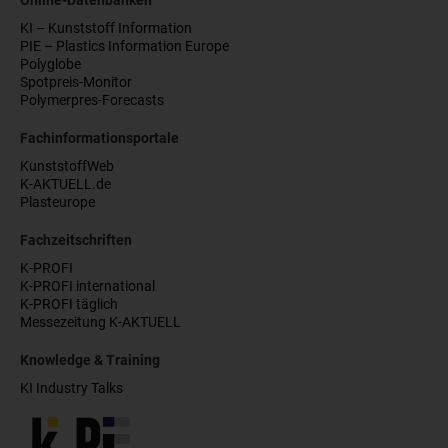
Online-Datenbanken
KI – Kunststoff Information
PIE – Plastics Information Europe
Polyglobe
Spotpreis-Monitor
Polymerpres-Forecasts
Fachinformationsportale
KunststoffWeb
K-AKTUELL.de
Plasteurope
Fachzeitschriften
K-PROFI
K-PROFI international
K-PROFI täglich
Messezeitung K-AKTUELL
Knowledge & Training
KI Industry Talks