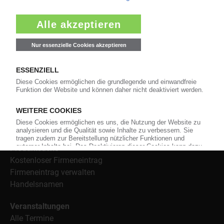
Bezugsquellen für den Einkauf sowie nützlichen Service-
Informationen wie Handelsnamen und Veranstaltungen.
Nachrichten
Alle Nachrichten
Branche
Technologie
Polymerpreise
Insolvenzen
Archiv
Wer-Bietet-Was?
Produktsuche
Kostenloser Firmeneintrag
Firmeneintrag verwalten
Handelsnamen
Veranstaltungen
Alle Termine