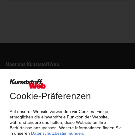
Über das KunststoffWeb
Als einer der Internet-Pioniere der Kunststoffindustrie
versorgt das KunststoffWeb bereits seit 1996 die Fach-
und Führungskräfte der Branche mit täglichen
Nachrichten rund um das Thema "Kunststoffe". Im Fokus
der Berichterstattung ist dabei die Preisentwicklung für
Kunststoffe sowie Märkte, Unternehmen, Produkte,
Material, Anwendungen und Verpackungen.
Weiterhin bietet das KunststoffWeb geeignete