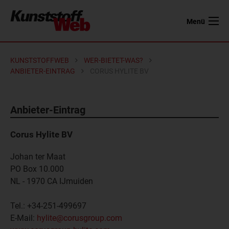
Menü
KUNSTSTOFFWEB
WER-BIETET-WAS?
ANBIETER-EINTRAG
CORUS HYLITE BV
Anbieter-Eintrag
Corus Hylite BV
Johan ter Maat
PO Box 10.000
NL - 1970 CA
IJmuiden
Tel.:
+34-251-499697
E-Mail:
hylite@corusgroup.com