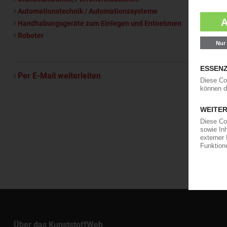
Automationstechnik / Automationssysteme
Handhabungsgeräte zum Einlegen und Entnehmen
Roboter
Per E-Mail weiterleiten
Über das KunststoffWeb