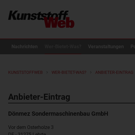
Nachrichten
Wer-Bietet-Was?
Veranstaltungen
P
KUNSTSTOFFWEB
WER-BIETET-WAS?
ANBIETER-EINTRAG
Anbieter-Eintrag
Dönmez Sondermaschinenbau GmbH
Vor dem Osterholze 3
DE - 31275
Lehrte