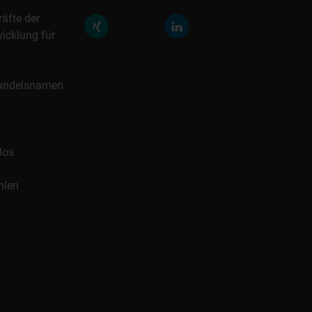
räfte der
icklung für
 Handelsnamen
los
hlen