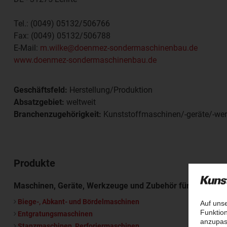
Tel.:
(0049) 05132/506766
Fax:
(0049) 05132/506788
E-Mail:
m.wilke@doenmez-sondermaschinenbau.de
www.doenmez-sondermaschinenbau.de
Geschäftsfeld:
Herstellung/Produktion
Absatzgebiet:
weltweit
Branchenzugehörigkeit:
Kunststoffmaschinen/-geräte/-we
Produkte
Maschinen, Geräte, Werkzeuge und Zubehör für die Kunst
Biege-, Abkant- und Bördelmaschinen
Entgratungsmaschinen
Stanzmaschinen, Perforiermaschinen