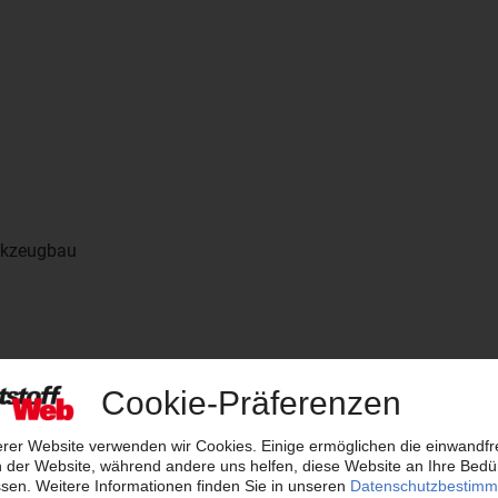
rkzeugbau
stoffverarbeitung