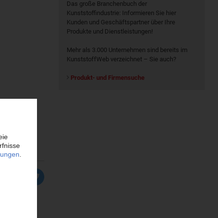
Das große Branchenbuch der
Kunststoffindustrie: Informieren Sie hier
Kunden und Geschäftspartner über Ihre
Produkte und Dienstleistungen!
Mehr als 3.000 Unternehmen sind bereits im
KunststoffWeb verzeichnet – Sie auch?
Produkt- und Firmensuche