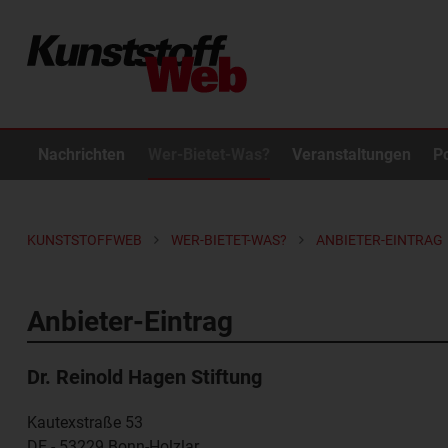
Nachrichten
Wer-Bietet-Was?
Veranstaltungen
P
KUNSTSTOFFWEB
WER-BIETET-WAS?
ANBIETER-EINTRAG
Anbieter-Eintrag
Dr. Reinold Hagen Stiftung
Kautexstraße 53
DE - 53229
Bonn-Holzlar