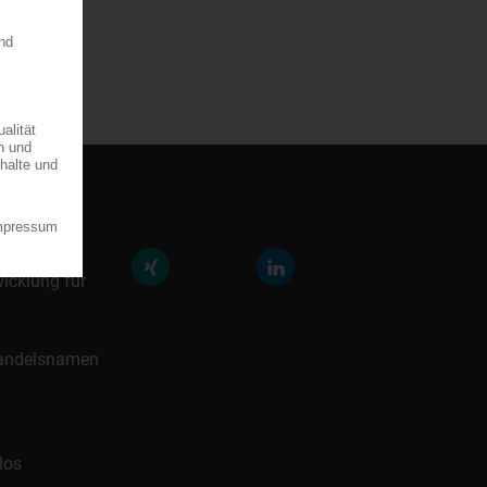
räfte der
icklung für
 Handelsnamen
los