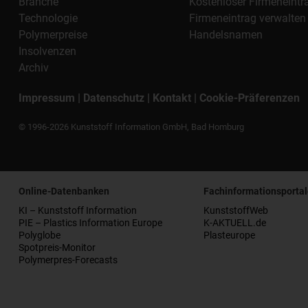
Branche
Kostenloser Firmeneintr
Technologie
Firmeneintrag verwalten
Polymerpreise
Handelsnamen
Insolvenzen
Archiv
Impressum
|
Datenschutz
|
Kontakt
|
Cookie-Präferenzen
© 1996-2026 Kunststoff Information GmbH, Bad Homburg
Online-Datenbanken
Fachinformationsportal
KI – Kunststoff Information
KunststoffWeb
PIE – Plastics Information Europe
K-AKTUELL.de
Polyglobe
Plasteurope
Spotpreis-Monitor
Polymerpres-Forecasts