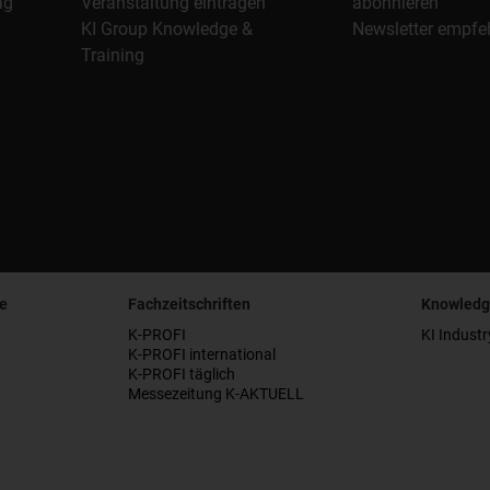
ag
Veranstaltung eintragen
abonnieren
KI Group Knowledge &
Newsletter empfe
Training
e
Fachzeitschriften
Knowledg
K-PROFI
KI Industr
K-PROFI international
K-PROFI täglich
Messezeitung K-AKTUELL