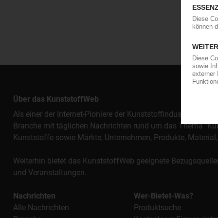
Über das KunststoffWeb
Als einer der Internet-Pioniere der Kunststoffindustrie vers
Branche mit täglichen Nachrichten rund um das Thema "Kunst
Kunststoffe sowie Märkte, Unternehmen, Produkte, Materi
Weiterhin bietet das KunststoffWeb geeignete Bezugsquelle
und Veranstaltungen.
Nachrichten
Wer-Bietet-Was?
Alle Nachrichten
Produktsuche