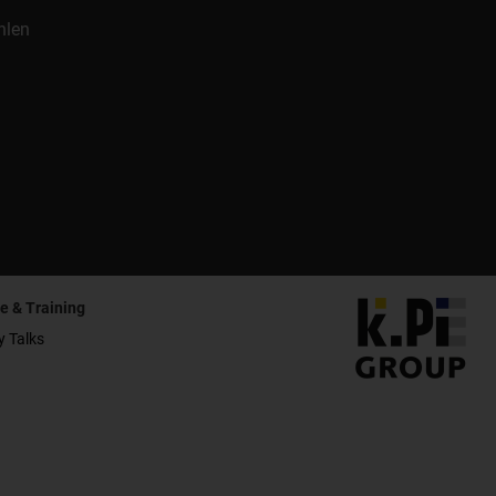
hlen
e & Training
y Talks