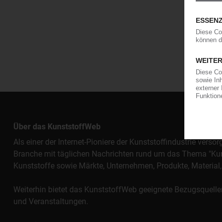
Über das KunststoffWeb
Als einer der Internet-Pioniere der Kunststoffindustrie vers
Branche mit täglichen Nachrichten rund um das Thema "Kunst
Kunststoffe sowie Märkte, Unternehmen, Produkte, Materi
Weiterhin bietet das KunststoffWeb geeignete Bezugsquelle
und Veranstaltungen.