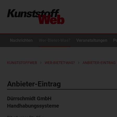
Nachrichten
Wer-Bietet-Was?
Veranstaltungen
P
KUNSTSTOFFWEB
WER-BIETET-WAS?
ANBIETER-EINTRAG
Anbieter-Eintrag
Dürrschmidt GmbH
Handhabungssysteme