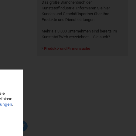
Das große Branchenbuch der
Kunststoffindustrie: Informieren Sie hier
Kunden und Geschäftspartner über Ihre
Produkte und Dienstleistungen!
Mehr als 3.000 Unternehmen sind bereits im
KunststoffWeb verzeichnet – Sie auch?
Produkt- und Firmensuche