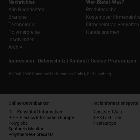
Nachrichten
Wer-Bietet-Was?
Alle Nachrichten
Produktsuche
Branche
Kostenloser Firmeneintr
Technologie
Firmeneintrag verwalten
Polymerpreise
Handelsnamen
Insolvenzen
Archiv
Impressum
|
Datenschutz
|
Kontakt
|
Cookie-Präferenzen
© 1996-2026 Kunststoff Information GmbH, Bad Homburg
Online-Datenbanken
Fachinformationsportal
KI – Kunststoff Information
KunststoffWeb
PIE – Plastics Information Europe
K-AKTUELL.de
Polyglobe
Plasteurope
Spotpreis-Monitor
Polymerpres-Forecasts