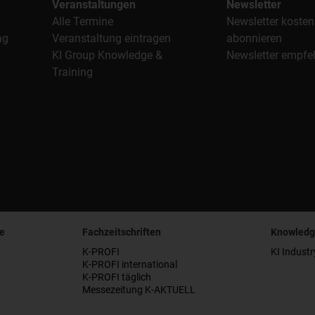
Veranstaltungen
Newsletter
Alle Termine
Newsletter kosten
ag
Veranstaltung eintragen
abonnieren
KI Group Knowledge &
Newsletter empfe
Training
e
Fachzeitschriften
Knowledg
K-PROFI
KI Industr
K-PROFI international
K-PROFI täglich
Messezeitung K-AKTUELL