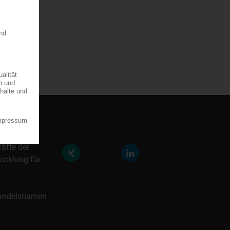
räfte der
icklung für
 Handelsnamen