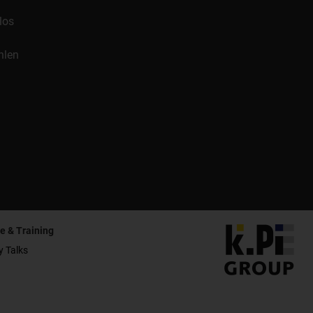
los
hlen
e & Training
y Talks