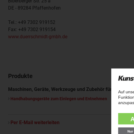
Biberberger Str. 25 a
DE - 89284
Pfaffenhofen
Tel.:
+49 7302 919152
Fax:
+49 7302 919154
www.duerrschmidt-gmbh.de
Produkte
Maschinen, Geräte, Werkzeuge und Zubehör für die Kunst
Handhabungsgeräte zum Einlegen und Entnehmen
Per E-Mail weiterleiten