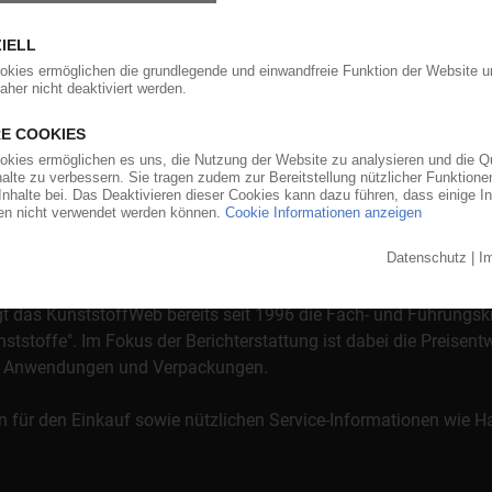
orgt das KunststoffWeb bereits seit 1996 die Fach- und Führungsk
stoffe". Im Fokus der Berichterstattung ist dabei die Preisentw
al, Anwendungen und Verpackungen.
n für den Einkauf sowie nützlichen Service-Informationen wie