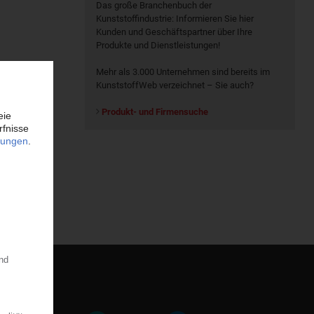
Das große Branchenbuch der
Kunststoffindustrie: Informieren Sie hier
Kunden und Geschäftspartner über Ihre
Produkte und Dienstleistungen!
Mehr als 3.000 Unternehmen sind bereits im
KunststoffWeb verzeichnet – Sie auch?
Produkt- und Firmensuche