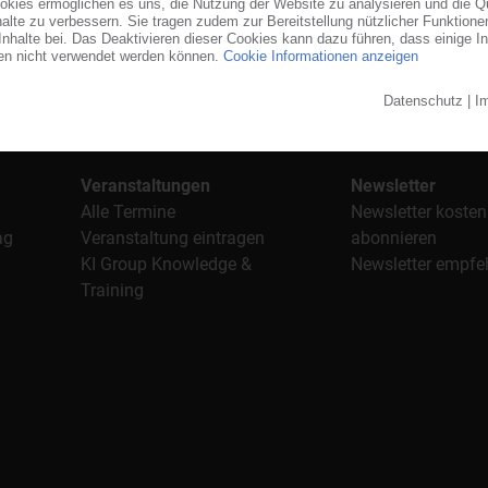
orgt das KunststoffWeb bereits seit 1996 die Fach- und Führungsk
stoffe". Im Fokus der Berichterstattung ist dabei die Preisentw
al, Anwendungen und Verpackungen.
n für den Einkauf sowie nützlichen Service-Informationen wie
Veranstaltungen
Newsletter
Alle Termine
Newsletter kosten
ag
Veranstaltung eintragen
abonnieren
KI Group Knowledge &
Newsletter empfe
Training