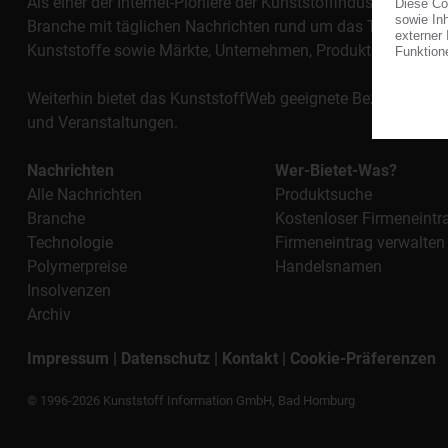
Als einer der Internet-Pioniere der Kunststoffindustrie vers
Branche mit täglichen Nachrichten rund um das Thema "Kunst
Kunststoffe sowie Märkte, Unternehmen, Produkte, Materi
Weiterhin bietet das KunststoffWeb geeignete Bezugsquelle
und Veranstaltungen.
Nachrichten
Wer-Bietet-Was?
Alle Nachrichten
Produktsuche
Branche
Kostenloser Firmeneintr
Technologie
Firmeneintrag verwalten
Polymerpreise
Handelsnamen
Insolvenzen
Archiv
Impressum
|
Datenschutz
|
Kontakt
|
Cookie-Präferenzen
© 1996-2026 Kunststoff Information GmbH, Bad Homburg