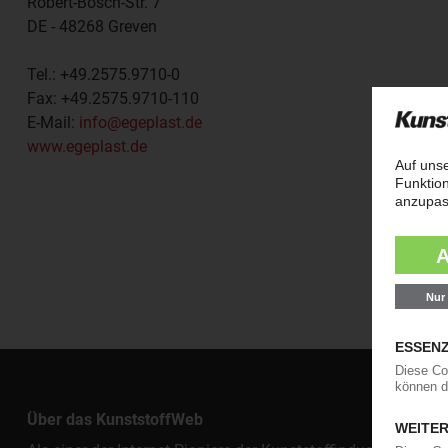
Robert-Bosch-Str. 7
DE - 48268
Greven
Tel.:
+49.2575.9710-0
Fax:
+49.2575.9710-110
E-Mail:
info@egeplast.de
www.egeplast.de
Über das KunststoffWeb