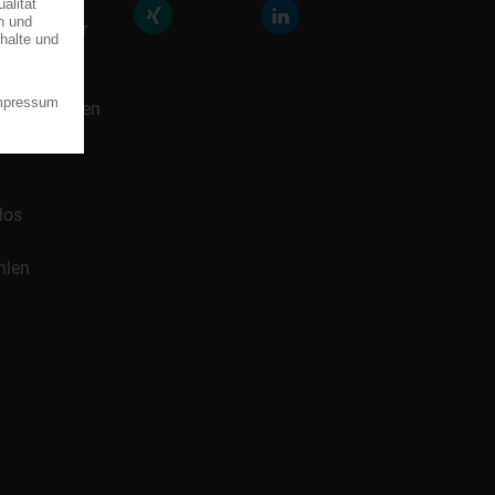
räfte der
icklung für
 Handelsnamen
los
hlen