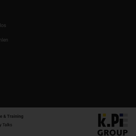
los
hlen
e & Training
y Talks