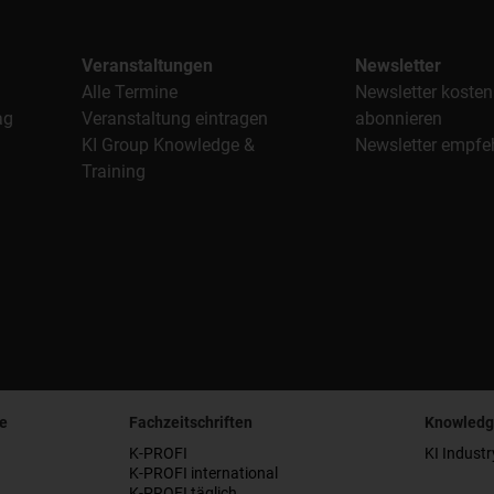
Veranstaltungen
Newsletter
Alle Termine
Newsletter kosten
ag
Veranstaltung eintragen
abonnieren
KI Group Knowledge &
Newsletter empfe
Training
e
Fachzeitschriften
Knowledg
K-PROFI
KI Industr
K-PROFI international
K-PROFI täglich