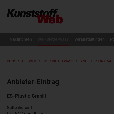
Nachrichten
Wer-Bietet-Was?
Veranstaltungen
P
KUNSTSTOFFWEB
WER-BIETET-WAS?
ANBIETER-EINTRAG
Anbieter-Eintrag
ES-Plastic GmbH
Guttenhofen 1
DE - 94116
Hutthurm