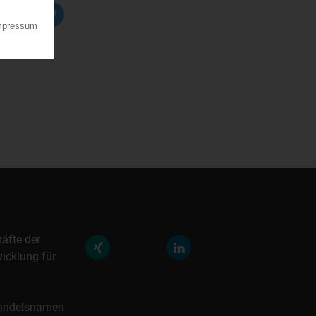
räfte der
icklung für
 Handelsnamen