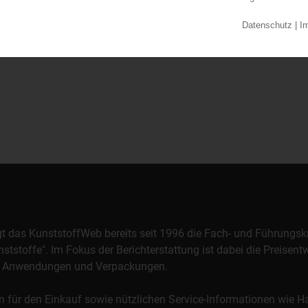
orgt das KunststoffWeb bereits seit 1996 die Fach- und Führungsk
stoffe". Im Fokus der Berichterstattung ist dabei die Preisentw
al, Anwendungen und Verpackungen.
n für den Einkauf sowie nützlichen Service-Informationen wie