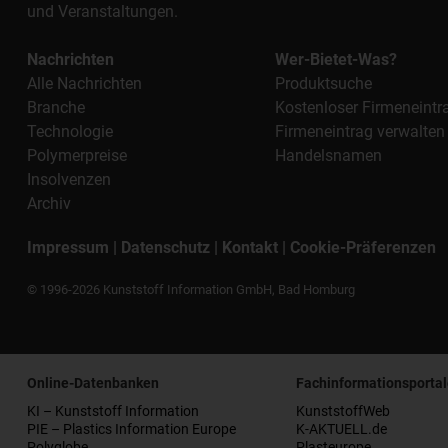
und Veranstaltungen.
Nachrichten
Wer-Bietet-Was?
Alle Nachrichten
Produktsuche
Branche
Kostenloser Firmeneintr
Technologie
Firmeneintrag verwalten
Polymerpreise
Handelsnamen
Insolvenzen
Archiv
Impressum
|
Datenschutz
|
Kontakt
|
Cookie-Präferenzen
© 1996-2026 Kunststoff Information GmbH, Bad Homburg
Online-Datenbanken
Fachinformationsportal
KI – Kunststoff Information
KunststoffWeb
PIE – Plastics Information Europe
K-AKTUELL.de
Polyglobe
Plasteurope