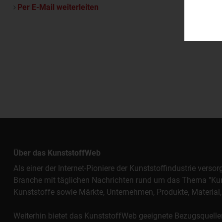
Per E-Mail weiterleiten
Über das KunststoffWeb
Als einer der Internet-Pioniere der Kunststoffindustrie vers
Branche mit täglichen Nachrichten rund um das Thema "Kunst
Kunststoffe sowie Märkte, Unternehmen, Produkte, Materi
Weiterhin bietet das KunststoffWeb geeignete Bezugsquelle