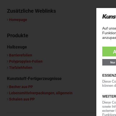
Zusätzliche Weblinks
Homepage
Produkte
Halbzeuge
Barrierefolien
Polypropylen-Folien
Tiefziehfolien
Kunststoff-Fertigerzeugnisse
Becher aus PP
Lebensmittelverpackungen, allgemein
Schalen aus PP