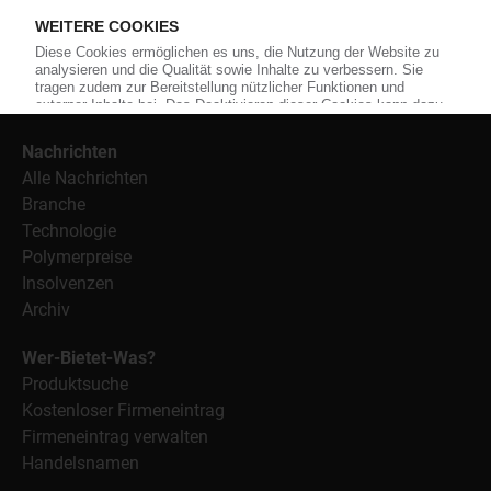
Weiterhin bietet das KunststoffWeb geeignete
Bezugsquellen für den Einkauf sowie nützlichen Service-
Informationen wie Handelsnamen und Veranstaltungen.
Nachrichten
Alle Nachrichten
Branche
Technologie
Polymerpreise
Insolvenzen
Archiv
Wer-Bietet-Was?
Produktsuche
Kostenloser Firmeneintrag
Firmeneintrag verwalten
Handelsnamen