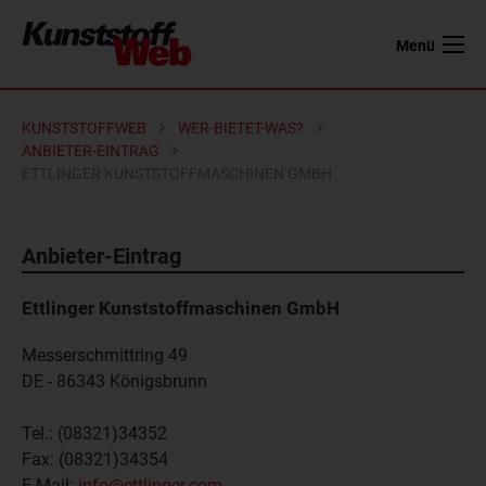
Menü
KUNSTSTOFFWEB
WER-BIETET-WAS?
ANBIETER-EINTRAG
ETTLINGER KUNSTSTOFFMASCHINEN GMBH
Anbieter-Eintrag
Ettlinger Kunststoffmaschinen GmbH
Messerschmittring 49
DE - 86343
Königsbrunn
Tel.:
(08321)34352
Fax:
(08321)34354
E-Mail:
info@ettlinger.com