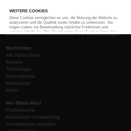
Material, Anwendungen und Verpackungen.
Weiterhin bietet das KunststoffWeb geeignete
Bezugsquellen für den Einkauf sowie nützlichen Service-
Informationen wie Handelsnamen und Veranstaltungen.
Nachrichten
Alle Nachrichten
Branche
Technologie
Polymerpreise
Insolvenzen
Archiv
Wer-Bietet-Was?
Produktsuche
Kostenloser Firmeneintrag
Firmeneintrag verwalten