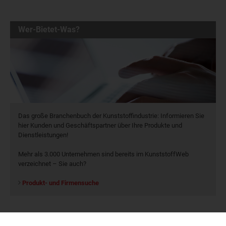
Wer-Bietet-Was?
Das große Branchenbuch der Kunststoffindustrie: Informieren Sie
hier Kunden und Geschäftspartner über Ihre Produkte und
Dienstleistungen!
Mehr als 3.000 Unternehmen sind bereits im KunststoffWeb
verzeichnet – Sie auch?
Produkt- und Firmensuche