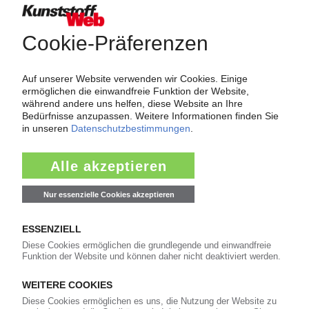
Über das KunststoffWeb
Als einer der Internet-Pioniere der Kunststoffindustrie
versorgt das KunststoffWeb bereits seit 1996 die Fach-
und Führungskräfte der Branche mit täglichen
Nachrichten rund um das Thema "Kunststoffe". Im Fokus
der Berichterstattung ist dabei die Preisentwicklung für
Kunststoffe sowie Märkte, Unternehmen, Produkte,
Material, Anwendungen und Verpackungen.
Weiterhin bietet das KunststoffWeb geeignete
Bezugsquellen für den Einkauf sowie nützlichen Service-
Informationen wie Handelsnamen und Veranstaltungen.