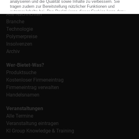
Nachrichten
Alle Nachrichten
Branche
Technologie
Polymerpreise
Insolvenzen
Archiv
Wer-Bietet-Was?
Produktsuche
Kostenloser Firmeneintrag
Firmeneintrag verwalten
Handelsnamen
Veranstaltungen
Alle Termine
Veranstaltung eintragen
KI Group Knowledge & Training