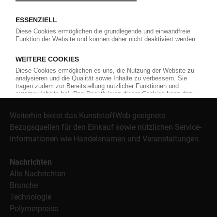
Über das KunststoffWeb
Als einer der Internet-Pioniere der Kunststoffindustrie
versorgt das KunststoffWeb bereits seit 1996 die Fach-
und Führungskräfte der Branche mit täglichen
Nachrichten rund um das Thema "Kunststoffe". Im Fokus
der Berichterstattung ist dabei die Preisentwicklung für
Kunststoffe sowie Märkte, Unternehmen, Produkte,
Material, Anwendungen und Verpackungen.
Weiterhin bietet das KunststoffWeb geeignete
Bezugsquellen für den Einkauf sowie nützlichen Service-
Informationen wie Handelsnamen und Veranstaltungen.
Nachrichten
Alle Nachrichten
Branche
Technologie
Polymerpreise