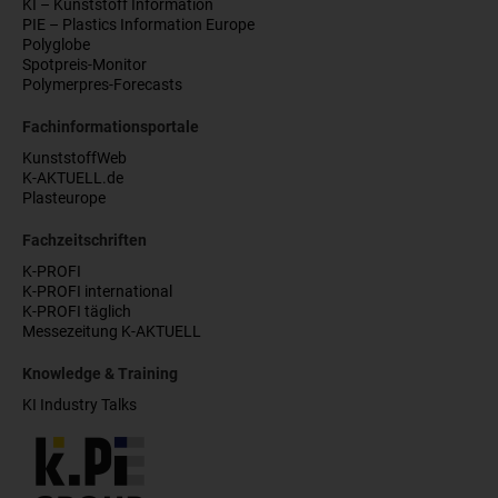
KI – Kunststoff Information
PIE – Plastics Information Europe
Polyglobe
Spotpreis-Monitor
Polymerpres-Forecasts
Fachinformationsportale
KunststoffWeb
K-AKTUELL.de
Plasteurope
Fachzeitschriften
K-PROFI
K-PROFI international
K-PROFI täglich
Messezeitung K-AKTUELL
Knowledge & Training
KI Industry Talks