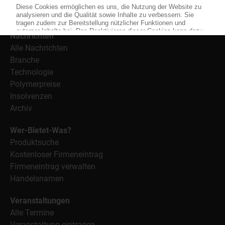
Informationen wie Handelsnamen und Veranstaltungen.
Nachrichten
Alle Nachrichten
Branche
Technologie
Polymerpreise
Insolvenzen
Archiv
Wer-Bietet-Was?
Produktsuche
Kostenloser Firmeneintrag
Firmeneintrag verwalten
Handelsnamen
Veranstaltungen
Alle Termine
Veranstaltung eintragen