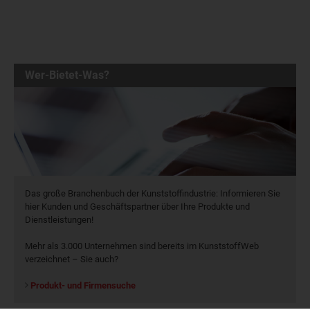
Wer-Bietet-Was?
Das große Branchenbuch der Kunststoffindustrie: Informieren Sie
hier Kunden und Geschäftspartner über Ihre Produkte und
Dienstleistungen!
Mehr als 3.000 Unternehmen sind bereits im KunststoffWeb
verzeichnet – Sie auch?
Produkt- und Firmensuche