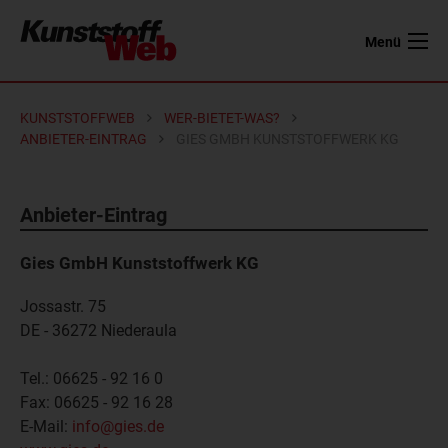
Menü
KUNSTSTOFFWEB
WER-BIETET-WAS?
ANBIETER-EINTRAG
GIES GMBH KUNSTSTOFFWERK KG
Anbieter-Eintrag
Gies GmbH Kunststoffwerk KG
Jossastr. 75
DE - 36272
Niederaula
Tel.:
06625 - 92 16 0
Fax:
06625 - 92 16 28
E-Mail:
info@gies.de