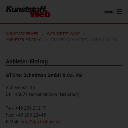
Menü
KUNSTSTOFFWEB
WER-BIETET-WAS?
ANBIETER-EINTRAG
GTS TER SCHMITTEN GMBH & CO. KG
Anbieter-Eintrag
GTS ter Schmitten GmbH & Co. KG
Schevenstr. 15
DE - 45879
Gelsenkirchen (Neustadt)
Tel.:
+49 209 21217
Fax:
+49 209 22445
E-Mail:
info@gts-technik.de