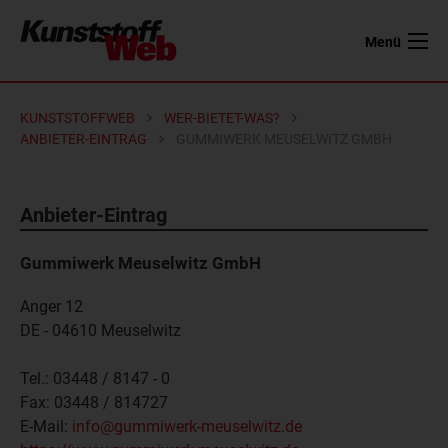
Menü
KUNSTSTOFFWEB
WER-BIETET-WAS?
ANBIETER-EINTRAG
GUMMIWERK MEUSELWITZ GMBH
Anbieter-Eintrag
Gummiwerk Meuselwitz GmbH
Anger 12
DE - 04610
Meuselwitz
Tel.:
03448 / 8147 - 0
Fax:
03448 / 814727
E-Mail:
info@gummiwerk-meuselwitz.de