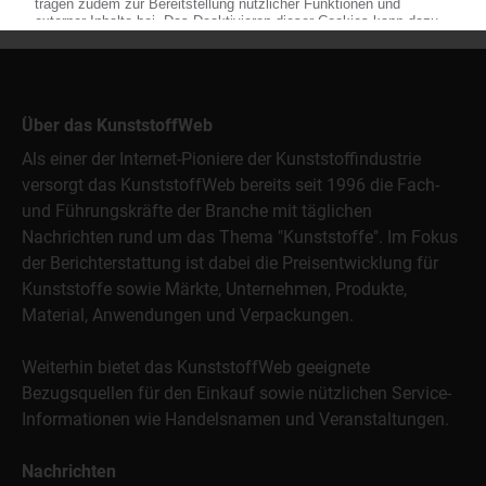
Über das KunststoffWeb
Als einer der Internet-Pioniere der Kunststoffindustrie
versorgt das KunststoffWeb bereits seit 1996 die Fach-
und Führungskräfte der Branche mit täglichen
Nachrichten rund um das Thema "Kunststoffe". Im Fokus
der Berichterstattung ist dabei die Preisentwicklung für
Kunststoffe sowie Märkte, Unternehmen, Produkte,
Material, Anwendungen und Verpackungen.
Weiterhin bietet das KunststoffWeb geeignete
Bezugsquellen für den Einkauf sowie nützlichen Service-
Informationen wie Handelsnamen und Veranstaltungen.
Nachrichten