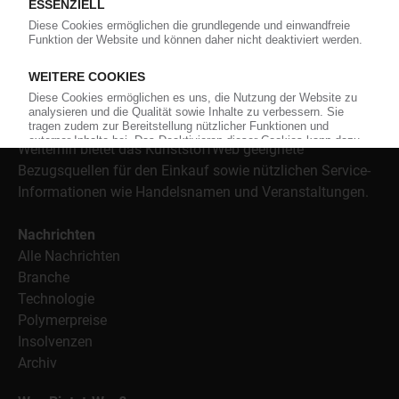
und Führungskräfte der Branche mit täglichen
Nachrichten rund um das Thema "Kunststoffe". Im Fokus
der Berichterstattung ist dabei die Preisentwicklung für
Kunststoffe sowie Märkte, Unternehmen, Produkte,
Material, Anwendungen und Verpackungen.
Weiterhin bietet das KunststoffWeb geeignete
Bezugsquellen für den Einkauf sowie nützlichen Service-
Informationen wie Handelsnamen und Veranstaltungen.
Nachrichten
Alle Nachrichten
Branche
Technologie
Polymerpreise
Insolvenzen
Archiv