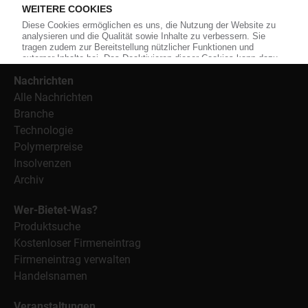
Weiterhin bietet das KunststoffWeb geeignete
Bezugsquellen für den Einkauf sowie nützlichen Service-
Informationen wie Handelsnamen und Veranstaltungen.
Nachrichten
Alle Nachrichten
Branche
Technologie
Polymerpreise
Insolvenzen
Archiv
Wer-Bietet-Was?
Produktsuche
Kostenloser Firmeneintrag
Firmeneintrag verwalten
Handelsnamen
Veranstaltungen