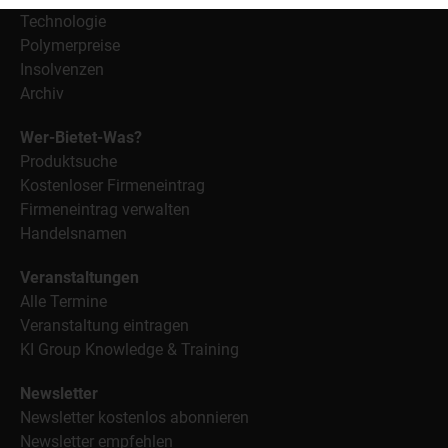
Technologie
Polymerpreise
Insolvenzen
Archiv
Wer-Bietet-Was?
Produktsuche
Kostenloser Firmeneintrag
Firmeneintrag verwalten
Handelsnamen
Veranstaltungen
Alle Termine
Veranstaltung eintragen
KI Group Knowledge & Training
Newsletter
Newsletter kostenlos abonnieren
Newsletter empfehlen