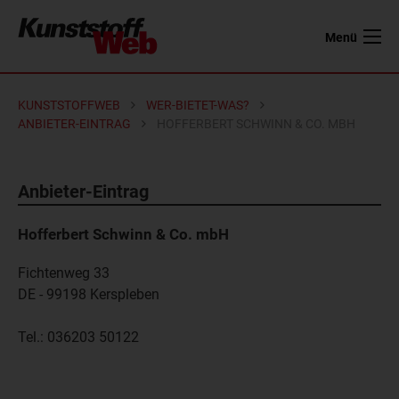
Menü
KUNSTSTOFFWEB
WER-BIETET-WAS?
ANBIETER-EINTRAG
HOFFERBERT SCHWINN & CO. MBH
Anbieter-Eintrag
Hofferbert Schwinn & Co. mbH
Fichtenweg 33
DE - 99198
Kerspleben
Tel.:
036203 50122