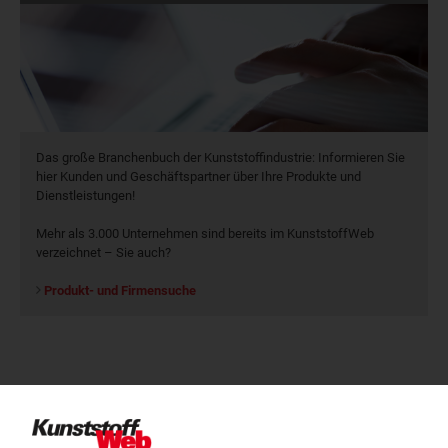
Das große Branchenbuch der Kunststoffindustrie: Informieren Sie
hier Kunden und Geschäftspartner über Ihre Produkte und
Dienstleistungen!
Mehr als 3.000 Unternehmen sind bereits im KunststoffWeb
verzeichnet – Sie auch?
Produkt- und Firmensuche