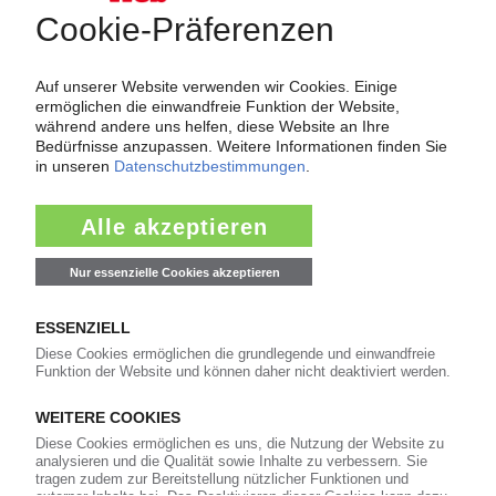
Über das KunststoffWeb
Als einer der Internet-Pioniere der Kunststoffindustrie
versorgt das KunststoffWeb bereits seit 1996 die Fach-
und Führungskräfte der Branche mit täglichen
Nachrichten rund um das Thema "Kunststoffe". Im Fokus
der Berichterstattung ist dabei die Preisentwicklung für
Kunststoffe sowie Märkte, Unternehmen, Produkte,
Material, Anwendungen und Verpackungen.
Weiterhin bietet das KunststoffWeb geeignete
Bezugsquellen für den Einkauf sowie nützlichen Service-
Informationen wie Handelsnamen und Veranstaltungen.
Nachrichten
Alle Nachrichten
Branche