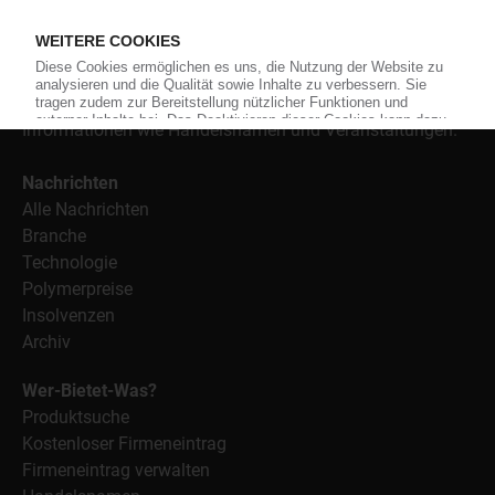
Material, Anwendungen und Verpackungen.
Weiterhin bietet das KunststoffWeb geeignete
Bezugsquellen für den Einkauf sowie nützlichen Service-
Informationen wie Handelsnamen und Veranstaltungen.
Nachrichten
Alle Nachrichten
Branche
Technologie
Polymerpreise
Insolvenzen
Archiv
Wer-Bietet-Was?
Produktsuche
Kostenloser Firmeneintrag
Firmeneintrag verwalten