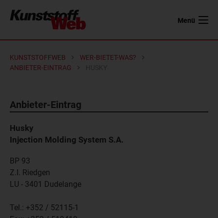
Menü
KUNSTSTOFFWEB
WER-BIETET-WAS?
ANBIETER-EINTRAG
HUSKY
Anbieter-Eintrag
Husky
Injection Molding System S.A.
BP 93
Z.I. Riedgen
LU - 3401
Dudelange
Tel.:
+352 / 52115-1