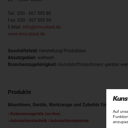
Tel.:
030 - 367 595 80
Fax:
030 - 367 595 89
E-Mail:
info@inno-plast.de
www.inno-plast.de
Geschäftsfeld:
Herstellung/Produktion
Absatzgebiet:
weltweit
Branchenzugehörigkeit:
Kunststoffmaschinen/-geräte/-we
Produkte
Maschinen, Geräte, Werkzeuge und Zubehör für die Kunst
Dickenmessgeräte (on-line)
Automationstechnik / Automationssysteme