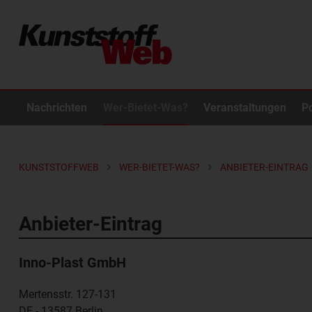
Nachrichten
Wer-Bietet-Was?
Veranstaltungen
P
KUNSTSTOFFWEB
WER-BIETET-WAS?
ANBIETER-EINTRAG
Anbieter-Eintrag
Inno-Plast GmbH
Mertensstr. 127-131
DE - 13587
Berlin