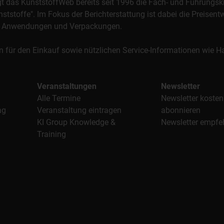
orgt das KunststoffWeb bereits seit 1996 die Fach- und Führungsk
stoffe". Im Fokus der Berichterstattung ist dabei die Preisentw
al, Anwendungen und Verpackungen.
n für den Einkauf sowie nützlichen Service-Informationen wie
Veranstaltungen
Newsletter
Alle Termine
Newsletter kosten
ag
Veranstaltung eintragen
abonnieren
KI Group Knowledge &
Newsletter empfe
Training