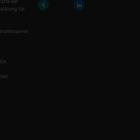
räfte der
icklung für
 Handelsnamen
los
hlen