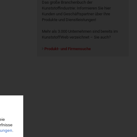
Das große Branchenbuch der
Kunststoffindustrie: Informieren Sie hier
Kunden und Geschäftspartner über Ihre
Produkte und Dienstleistungen!
Mehr als 3.000 Unternehmen sind bereits im
KunststoffWeb verzeichnet – Sie auch?
Produkt- und Firmensuche