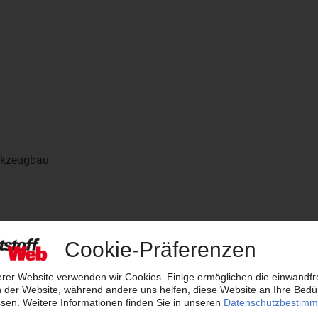
rkzeugbau
stoffverarbeitung